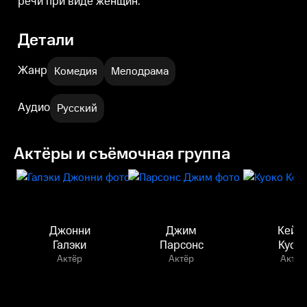
речи при виде женщин.
Детали
Жанр
Комедия
Мелодрама
Аудио
Русский
Актёры и съёмочная группа
Джонни
Джим
Кейл
Галэки
Парсонс
Куок
Актёр
Актёр
Актёр