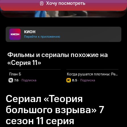
Хочу посмотреть
КИОН
Перейти к приложению
Фильмы и сериалы похожие на
«Серия 11»
План Б
Когда рушатся плотины: Реквием в четырех актах
П
7.6
·
Подписка
8.5
·
Подписка
Сериал «Теория
большого взрыва» 7
сезон 11 серия