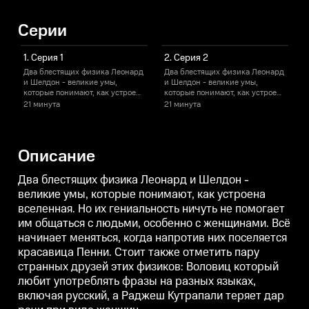
Серии
1. Серия 1
2. Серия 2
Два блестящих физика Леонард
Два блестящих физика Леонард
и Шелдон - великие умы,
и Шелдон - великие умы,
и
которые понимают, как устроена
которые понимают, как устроена
к
вселенная. Но их гениальность
вселенная. Но их гениальность
в
21 минута
21 минута
2
ничуть не помогает им общаться
ничуть не помогает им общаться
н
с людьми, особенно с
с людьми, особенно с
с
женщинами. Всё начинает
женщинами. Всё начинает
меняться, когда напротив них
меняться, когда напротив них
м
Описание
поселяется красавица Пенни.
поселяется красавица Пенни.
п
Стоит также отметить пару
Стоит также отметить пару
С
странных друзей этих физиков:
странных друзей этих физиков:
с
Два блестящих физика Леонард и Шелдон -
Воловиц который любит
Воловиц который любит
великие умы, которые понимают, как устроена
употреблять фразы на разных
употреблять фразы на разных
вселенная. Но их гениальность ничуть не помогает
языках, включая русский, а
языках, включая русский, а
я
Раджеш Кутрапали теряет дар
Раджеш Кутрапали теряет дар
Р
им общаться с людьми, особенно с женщинами. Всё
речи при виде женщин.
речи при виде женщин.
начинает меняться, когда напротив них поселяется
красавица Пенни. Стоит также отметить пару
странных друзей этих физиков: Воловиц который
любит употреблять фразы на разных языках,
включая русский, а Раджеш Кутрапали теряет дар