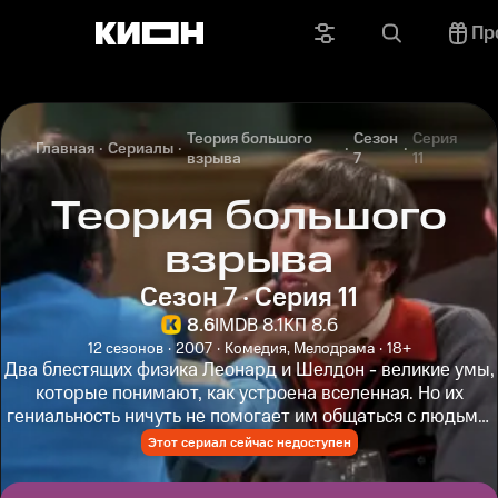
Пр
Теория большого
Сезон
Серия
Главная
Сериалы
взрыва
7
11
Теория большого
взрыва
Сезон 7 · Серия 11
8.6
IMDB 8.1
КП 8.6
12 сезонов
2007
Комедия, Мелодрама
18+
Два блестящих физика Леонард и Шелдон - великие умы,
которые понимают, как устроена вселенная. Но их
гениальность ничуть не помогает им общаться с людьми,
особенно с женщинами...
Этот сериал сейчас недоступен