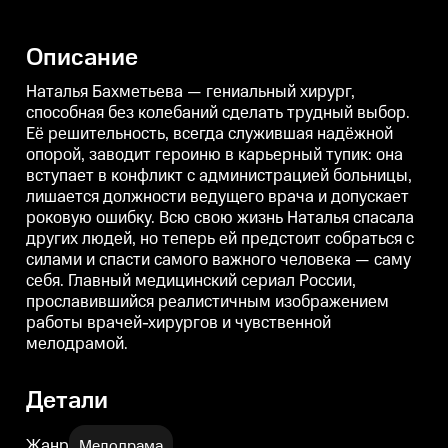
опорой, заводит героиню в
опорой, заводит героиню в
о
карьерный тупик: она вступает в
карьерный тупик: она вступает в
к
конфликт с администрацией
конфликт с администрацией
Описание
больницы, лишается должности
больницы, лишается должности
ведущего врача и допускает
ведущего врача и допускает
в
роковую ошибку. Всю свою
роковую ошибку. Всю свою
Наталья Бахметьева — гениальный хирург,
жизнь Наталья спасала других
жизнь Наталья спасала других
ж
способная без колебаний сделать трудный выбор.
людей, но теперь ей предстоит
людей, но теперь ей предстоит
л
Её решительность, всегда служившая надёжной
собраться с силами и спасти
собраться с силами и спасти
с
самого важного человека —
самого важного человека —
с
опорой, заводит героиню в карьерный тупик: она
саму себя. Главный
саму себя. Главный
с
вступает в конфликт с администрацией больницы,
медицинский сериал России,
медицинский сериал России,
прославившийся реалистичным
прославившийся реалистичным
лишается должности ведущего врача и допускает
изображением работы врачей-
изображением работы врачей-
роковую ошибку. Всю свою жизнь Наталья спасала
хирургов и чувственной
хирургов и чувственной
х
других людей, но теперь ей предстоит собраться с
мелодрамой.
мелодрамой.
силами и спасти самого важного человека — саму
себя. Главный медицинский сериал России,
прославившийся реалистичным изображением
работы врачей-хирургов и чувственной
мелодрамой.
Детали
Жанр
Мелодрама