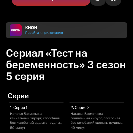
КИОН
Перейти к приложению
Сериал «Тест на
беременность» 3 сезон
5 серия
Серии
1. Серия 1
2. Серия 2
Наталья Бахметьева —
Наталья Бахметьева —
гениальный хирург, способная
гениальный хирург, способная
г
без колебаний сделать трудный
без колебаний сделать трудный
выбор. Её решительность,
выбор. Её решительность,
в
50 минут
49 минут
всегда служившая надёжной
всегда служившая надёжной