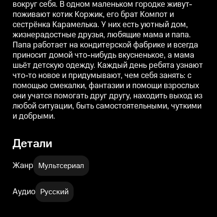
вокруг себя. В одном маленьком городке живут-
а мама шьёт детскую одежду.
а мама шьёт детскую одежду.
а
Каждый день ребята узнают
Каждый день ребята узнают
поживают котик Коржик, его брат Компот и
что-то новое и придумывают,
что-то новое и придумывают,
ч
сестрёнка Карамелька. У них есть уютный дом,
чем себя занять: с помощью
чем себя занять: с помощью
ч
смекалки, фантазии и помощи
смекалки, фантазии и помощи
жизнерадостные друзья, любящие мама и папа.
взрослых они учатся помогать
взрослых они учатся помогать
в
Папа работает на кондитерской фабрике и всегда
друг другу, находить выход из
друг другу, находить выход из
д
приносит домой что-нибудь вкусненькое, а мама
любой ситуации, быть
любой ситуации, быть
самостоятельными, чуткими и
самостоятельными, чуткими и
шьёт детскую одежду. Каждый день ребята узнают
добрыми.
добрыми.
что-то новое и придумывают, чем себя занять: с
помощью смекалки, фантазии и помощи взрослых
они учатся помогать друг другу, находить выход из
любой ситуации, быть самостоятельными, чуткими
и добрыми.
Детали
Жанр
Мультсериал
Аудио
Русский