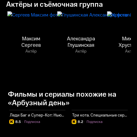
Актёры и съёмочная группа
Максим
Александра
Михаи
Сергеев
Глушинская
Хруста
Актёр
Актёр
Актёр
Фильмы и сериалы похожие на
«Арбузный день»
Леди Баг и Супер-Кот: Нью-Йорк. Союз героев
Три кота. Специальные серии
Л
8.5
·
Подписка
8.2
·
Подписка