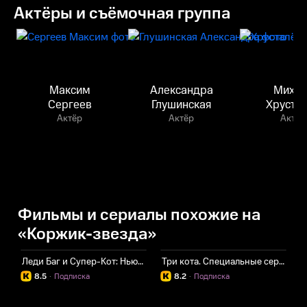
Актёры и съёмочная группа
Максим
Александра
Михаи
Сергеев
Глушинская
Хруста
Актёр
Актёр
Актёр
Фильмы и сериалы похожие на
«Коржик-звезда»
Леди Баг и Супер-Кот: Нью-Йорк. Союз героев
Три кота. Специальные серии
Л
8.5
·
Подписка
8.2
·
Подписка