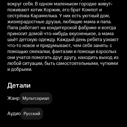
вокруг себя. В одном маленьком городке живут-
а мама шьёт детскую одежду.
а мама шьёт детскую одежду.
а
Каждый день ребята узнают
Каждый день ребята узнают
поживают котик Коржик, его брат Компот и
что-то новое и придумывают,
что-то новое и придумывают,
ч
сестрёнка Карамелька. У них есть уютный дом,
чем себя занять: с помощью
чем себя занять: с помощью
ч
смекалки, фантазии и помощи
смекалки, фантазии и помощи
жизнерадостные друзья, любящие мама и папа.
взрослых они учатся помогать
взрослых они учатся помогать
в
Папа работает на кондитерской фабрике и всегда
друг другу, находить выход из
друг другу, находить выход из
д
приносит домой что-нибудь вкусненькое, а мама
любой ситуации, быть
любой ситуации, быть
самостоятельными, чуткими и
самостоятельными, чуткими и
шьёт детскую одежду. Каждый день ребята узнают
добрыми.
добрыми.
что-то новое и придумывают, чем себя занять: с
помощью смекалки, фантазии и помощи взрослых
они учатся помогать друг другу, находить выход из
любой ситуации, быть самостоятельными, чуткими
и добрыми.
Детали
Жанр
Мультсериал
Аудио
Русский