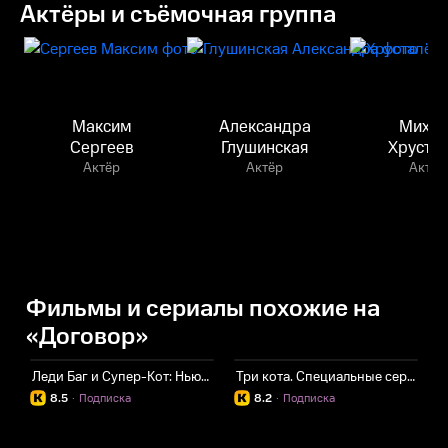
Актёры и съёмочная группа
Максим
Александра
Михаи
Сергеев
Глушинская
Хруста
Актёр
Актёр
Актёр
Фильмы и сериалы похожие на
«Договор»
Леди Баг и Супер-Кот: Нью-Йорк. Союз героев
Три кота. Специальные серии
Л
8.5
·
Подписка
8.2
·
Подписка