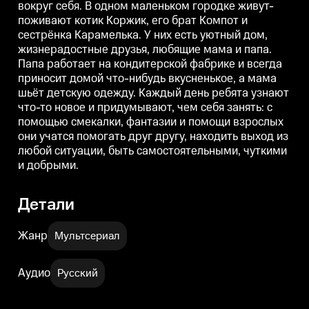
вокруг себя. В одном маленьком городке живут-
а мама шьёт детскую одежду.
а мама шьёт детскую одежду.
а
Каждый день ребята узнают
Каждый день ребята узнают
поживают котик Коржик, его брат Компот и
что-то новое и придумывают,
что-то новое и придумывают,
ч
сестрёнка Карамелька. У них есть уютный дом,
чем себя занять: с помощью
чем себя занять: с помощью
ч
смекалки, фантазии и помощи
смекалки, фантазии и помощи
жизнерадостные друзья, любящие мама и папа.
взрослых они учатся помогать
взрослых они учатся помогать
в
Папа работает на кондитерской фабрике и всегда
друг другу, находить выход из
друг другу, находить выход из
д
приносит домой что-нибудь вкусненькое, а мама
любой ситуации, быть
любой ситуации, быть
самостоятельными, чуткими и
самостоятельными, чуткими и
шьёт детскую одежду. Каждый день ребята узнают
добрыми.
добрыми.
что-то новое и придумывают, чем себя занять: с
помощью смекалки, фантазии и помощи взрослых
они учатся помогать друг другу, находить выход из
любой ситуации, быть самостоятельными, чуткими
и добрыми.
Детали
Жанр
Мультсериал
Аудио
Русский