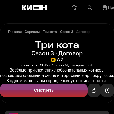
Пр
Главная
Сериалы
Три кота
Сезон 3
Договор
Три кота
Сезон 3 · Договор
8.2
6 сезонов
2015
Россия
Мультсериал
0+
Весёлые приключения любознательных котиков,
познающих сложный и очень интересный мир вокруг себя.
В одном маленьком городке живут-поживают котик
Коржик, его брат Компот и...
Смотреть