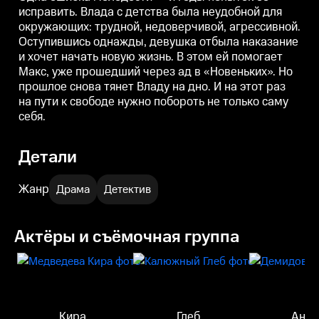
тянет Владу на дно. И на этот
тянет Владу на дно. И на этот
т
исправить. Влада с детства была неудобной для
раз на пути к свободе нужно
раз на пути к свободе нужно
р
окружающих: трудной, недоверчивой, агрессивной.
побороть не только саму себя.
побороть не только саму себя.
п
Оступившись однажды, девушка отбыла наказание
и хочет начать новую жизнь. В этом ей помогает
Макс, уже прошедший через ад в «Новеньких». Но
прошлое снова тянет Владу на дно. И на этот раз
на пути к свободе нужно побороть не только саму
себя.
Детали
Жанр
Драма
Детектив
Актёры и съёмочная группа
Кира
Глеб
Анна