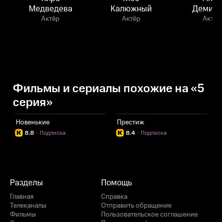
Медведева
Калюжный
Демидо
Актёр
Актёр
Актёр
Фильмы и сериалы похожие на «5
серия»
Новенькие
Престиж
М
8.8
·
Подписка
8.4
·
Подписка
Разделы
Помощь
Главная
Справка
Телеканалы
Отправить обращение
Фильмы
Пользовательское соглашение