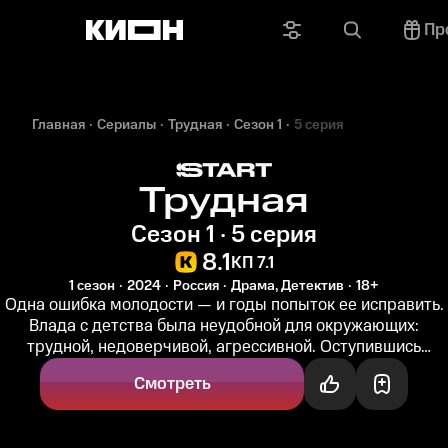
Пр
Главная
Сериалы
Трудная
Сезон 1
5 серия
Трудная
Сезон 1 · 5 серия
8.1
КП 7.1
1 сезон
2024
Россия
Драма, Детектив
18+
Одна ошибка молодости — и годы попыток ее исправить.
Влада с детства была неудобной для окружающих:
трудной, недоверчивой, агрессивной. Оступившись
однажды, девушка отбыла...
Смотреть