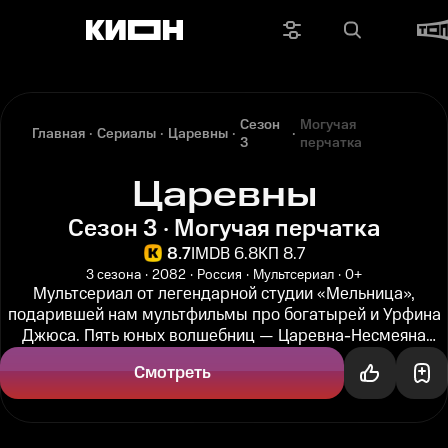
Сезон
Могучая
Главная
Сериалы
Царевны
3
перчатка
Царевны
Сезон 3 · Могучая перчатка
8.7
IMDB 6.8
КП 8.7
3 сезона
2082
Россия
Мультсериал
0+
Мультсериал от легендарной студии «Мельница»,
подарившей нам мультфильмы про богатырей и Урфина
Джюса. Пять юных волшебниц — Царевна-Несмеяна
Дарья, Елена Прекрасная...
Смотреть