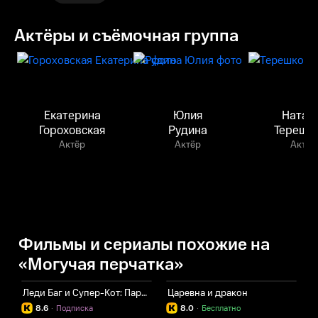
Актёры и съёмочная группа
Екатерина
Юлия
Натал
Гороховская
Рудина
Терешк
Актёр
Актёр
Актёр
Фильмы и сериалы похожие на
«Могучая перчатка»
Леди Баг и Супер-Кот: Париж
Царевна и дракон
Л
8.6
·
Подписка
8.0
·
Бесплатно