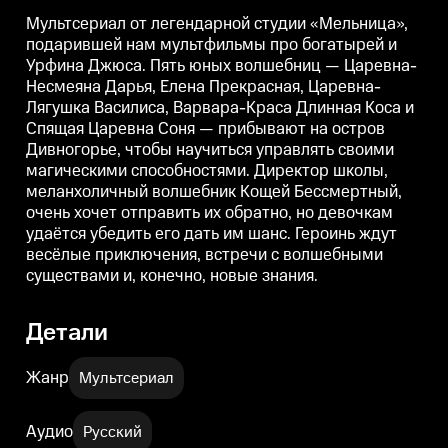
Царевна Соня — прибывают на
Царевна Соня — прибывают на
остров Дивногорье, чтобы
остров Дивногорье, чтобы
о
Мультсериал от легендарной студии «Мельница»,
научиться управлять своими
научиться управлять своими
н
подарившей нам мультфильмы про богатырей и
магическими способностями.
магическими способностями.
Урфина Джюса. Пять юных волшебниц — Царевна-
Директор школы,
Директор школы,
меланхоличный волшебник
меланхоличный волшебник
Несмеяна Дарья, Елена Прекрасная, Царевна-
Кощей Бессмертный, очень
Кощей Бессмертный, очень
Лягушка Василиса, Варвара-Краса Длинная Коса и
хочет отправить их обратно, но
хочет отправить их обратно, но
х
девочкам удаётся убедить его
девочкам удаётся убедить его
д
Спящая Царевна Соня — прибывают на остров
дать им шанс. Героинь ждут
дать им шанс. Героинь ждут
д
Дивногорье, чтобы научиться управлять своими
весёлые приключения, встречи
весёлые приключения, встречи
магическими способностями. Директор школы,
с волшебными существами и,
с волшебными существами и,
конечно, новые знания.
конечно, новые знания.
к
меланхоличный волшебник Кощей Бессмертный,
очень хочет отправить их обратно, но девочкам
удаётся убедить его дать им шанс. Героинь ждут
весёлые приключения, встречи с волшебными
существами и, конечно, новые знания.
Детали
Жанр
Мультсериал
Аудио
Русский