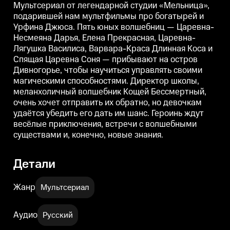
остров Дивногорье, чтобы
остров Дивногорье, чтобы
о
Мультсериал от легендарной студии «Мельница»,
научиться управлять своими
научиться управлять своими
н
подарившей нам мультфильмы про богатырей и
магическими способностями.
магическими способностями.
Урфина Джюса. Пять юных волшебниц — Царевна-
Директор школы,
Директор школы,
меланхоличный волшебник
меланхоличный волшебник
Несмеяна Дарья, Елена Прекрасная, Царевна-
Кощей Бессмертный, очень
Кощей Бессмертный, очень
Лягушка Василиса, Варвара-Краса Длинная Коса и
хочет отправить их обратно, но
хочет отправить их обратно, но
х
девочкам удаётся убедить его
девочкам удаётся убедить его
д
Спящая Царевна Соня — прибывают на остров
дать им шанс. Героинь ждут
дать им шанс. Героинь ждут
д
Дивногорье, чтобы научиться управлять своими
весёлые приключения, встречи
весёлые приключения, встречи
магическими способностями. Директор школы,
с волшебными существами и,
с волшебными существами и,
конечно, новые знания.
конечно, новые знания.
к
меланхоличный волшебник Кощей Бессмертный,
очень хочет отправить их обратно, но девочкам
удаётся убедить его дать им шанс. Героинь ждут
весёлые приключения, встречи с волшебными
существами и, конечно, новые знания.
Детали
Жанр
Мультсериал
Аудио
Русский