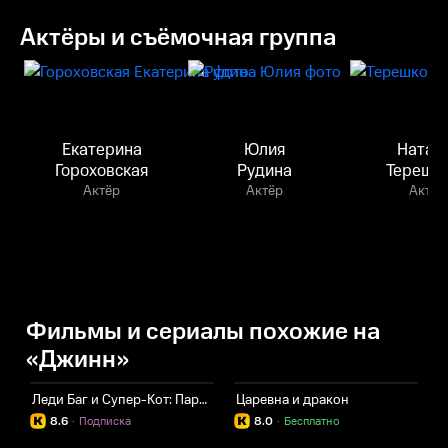
Актёры и съёмочная группа
Екатерина
Юлия
Натал
Гороховская
Рудина
Терешк
Актёр
Актёр
Актёр
Фильмы и сериалы похожие на
«Джинн»
Леди Баг и Супер-Кот: Париж
Царевна и дракон
Л
8.6
·
Подписка
8.0
·
Бесплатно