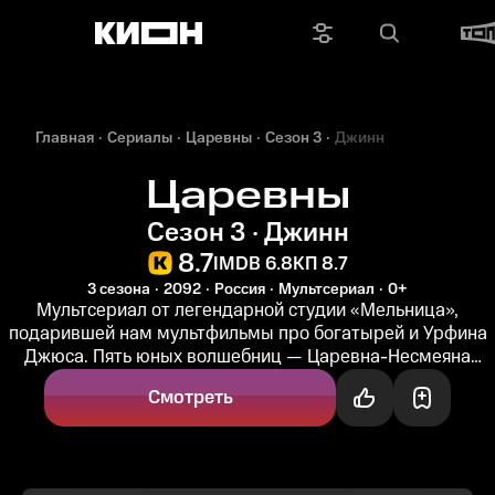
Главная
Сериалы
Царевны
Сезон 3
Джинн
Царевны
Сезон 3 · Джинн
8.7
IMDB 6.8
КП 8.7
3 сезона
2092
Россия
Мультсериал
0+
Мультсериал от легендарной студии «Мельница»,
подарившей нам мультфильмы про богатырей и Урфина
Джюса. Пять юных волшебниц — Царевна-Несмеяна
Дарья, Елена Прекрасная...
Смотреть