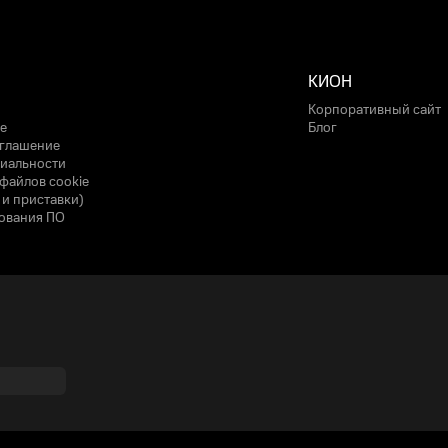
КИОН
Корпоративный сайт
е
Блог
оглашение
иальности
файлов cookie
 и приставки)
ования ПО