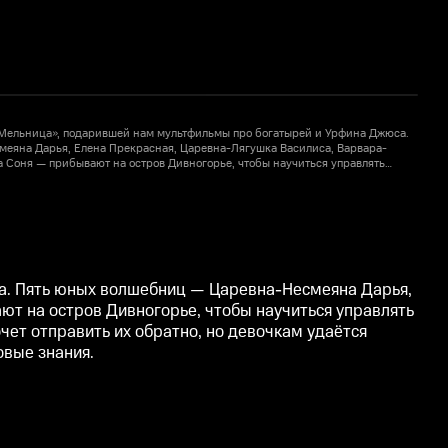
«Мельница», подарившей нам мультфильмы про богатырей и Урфина Джюса.
еяна Дарья, Елена Прекрасная, Царевна-Лягушка Василиса, Варвара-
 Соня — прибывают на остров Дивногорье, чтобы научиться управлять
К
Директор школы, меланхоличный волшебник Кощей Бессмертный, очень
кам удаётся убедить его дать им шанс. Героинь ждут весёлые приключения,
х
конечно, новые знания.
в
а. Пять юных волшебниц — Царевна-Несмеяна Дарья,
ют на остров Дивногорье, чтобы научиться управлять
ет отправить их обратно, но девочкам удаётся
овые знания.