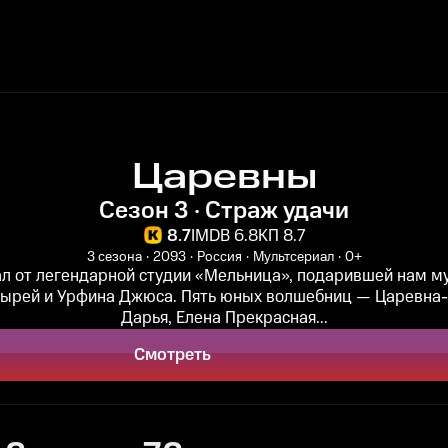
Царевны
Сезон 3 · Страж удачи
8.7
IMDB 6.8
КП 8.7
3 сезона
2093
Россия
Мультсериал
0+
л от легендарной студии «Мельница», подарившей нам 
тырей и Урфина Джюса. Пять юных волшебниц — Царевна
Дарья, Елена Прекрасная...
Смотреть