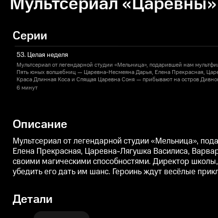
Мультсериал «Царевны» 
Серии
53. Целая неделя
Мультсериал от легендарной студии «Мельница», подарившей нам мультфи
Пять юных волшебниц — Царевна-Несмеяна Дарья, Елена Прекрасная, Цар
Краса Длинная Коса и Спящая Царевна Соня — прибывают на остров Дивног
своими магическими способностями. Директор школы, меланхоличный вол
6 минут
хочет отправить их обратно, но девочкам удаётся убедить его дать им шанс
встречи с волшебными существами и, конечно, новые знания.
Описание
Мультсериал от легендарной студии «Мельница», по
Елена Прекрасная, Царевна-Лягушка Василиса, Варва
своими магическими способностями. Директор школы,
убедить его дать им шанс. Героинь ждут весёлые прик
Детали