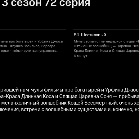
3 сезон 72 серия
54. Шестилапый
льмы про богатырей и Урфина Джюса.
Мультсериал от легендарной студии 
евна-Лягушка Василиса, Варвара-
Пять юных волшебниц — Царевна-Несм
орье, чтобы научиться управлять
Краса Длинная Коса и Спящая Царевна
шебник Кощей Бессмертный, очень
своими магическими способностями. 
6 минут
. Героинь ждут весёлые приключения,
хочет отправить их обратно, но девоч
встречи с волшебными существами и, 
дарившей нам мультфильмы про богатырей и Урфина Джюс
ра-Краса Длинная Коса и Спящая Царевна Соня — прибыва
 меланхоличный волшебник Кощей Бессмертный, очень хоч
лючения, встречи с волшебными существами и, конечно, н