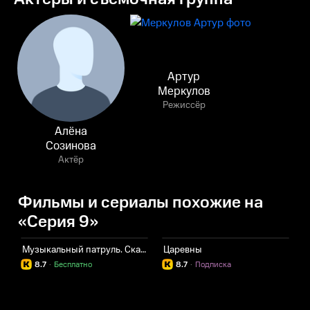
Артур
Меркулов
Режиссёр
Алёна
Созинова
Актёр
Фильмы и сериалы похожие на
«Серия 9»
Музыкальный патруль. Сказочные песни
Царевны
С
8.7
·
Бесплатно
8.7
·
Подписка