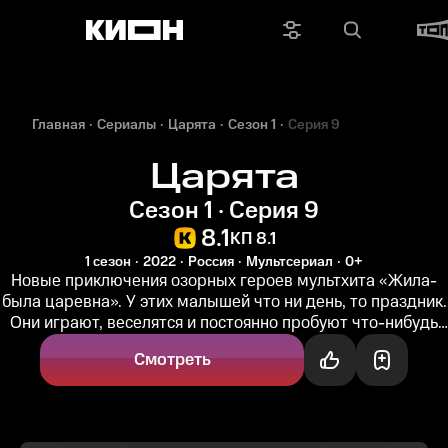
Главная
Сериалы
Царята
Сезон 1
Серия 9
Царята
Сезон 1 · Серия 9
8.1
КП 8.1
1 сезон
2022
Россия
Мультсериал
0+
Новые приключения озорных героев мультхита «Жила-
была царевна». У этих малышей что ни день, то праздник.
Они играют, веселятся и постоянно пробуют что-нибудь
новое. Фантазия...
Смотреть