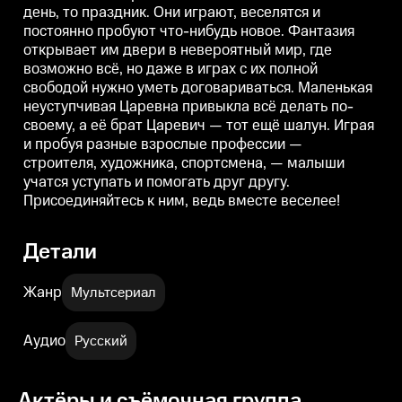
день, то праздник. Они играют, веселятся и
а её брат Царевич — тот ещё
а её брат Царевич — тот ещё
а
шалун. Играя и пробуя разные
шалун. Играя и пробуя разные
ш
постоянно пробуют что-нибудь новое. Фантазия
взрослые профессии —
взрослые профессии —
открывает им двери в невероятный мир, где
строителя, художника,
строителя, художника,
с
спортсмена, — малыши учатся
спортсмена, — малыши учатся
возможно всё, но даже в играх с их полной
уступать и помогать друг другу.
уступать и помогать друг другу.
у
свободой нужно уметь договариваться. Маленькая
Присоединяйтесь к ним, ведь
Присоединяйтесь к ним, ведь
П
неуступчивая Царевна привыкла всё делать по-
вместе веселее!
вместе веселее!
в
своему, а её брат Царевич — тот ещё шалун. Играя
и пробуя разные взрослые профессии —
строителя, художника, спортсмена, — малыши
учатся уступать и помогать друг другу.
Присоединяйтесь к ним, ведь вместе веселее!
Детали
Жанр
Мультсериал
Аудио
Русский
Актёры и съёмочная группа