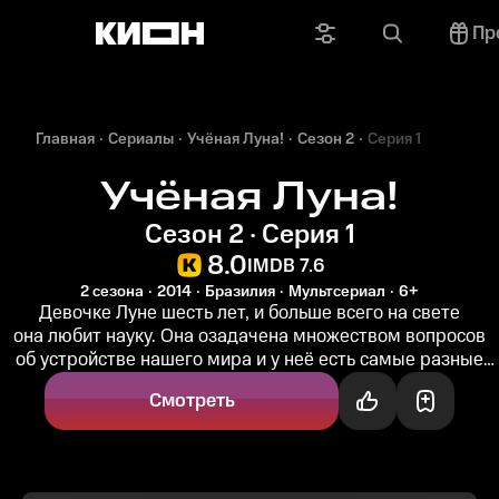
Пр
Главная
Сериалы
Учёная Луна!
Сезон 2
Серия 1
Учёная Луна!
Сезон 2 · Серия 1
8.0
IMDB 7.6
2 сезона
2014
Бразилия
Мультсериал
6+
Девочке Луне шесть лет, и больше всего на свете
она любит науку. Она озадачена множеством вопросов
об устройстве нашего мира и у неё есть самые разные
гипотезы на этот счёт...
Смотреть