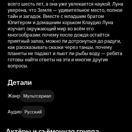
всего шесть лет, а она уже увлекается наукой. Луна
приятный запах, можно ли
приятный запах, можно ли
п
дотронуться до радуги, как
дотронуться до радуги, как
д
уверена, что Земля — удивительное место, полное
рассказывать сказки через
рассказывать сказки через
р
тайн и загадок. Вместе с младшим братом
танцы, почему планеты не
танцы, почему планеты не
т
падают и пьют ли рыбы воду —
падают и пьют ли рыбы воду —
п
Юпитером и домашним хорьком Клаудио Луна
ребята готовы найти ответы на
ребята готовы найти ответы на
р
изучает окружающий мир во всём его
эти и многие другие вопросы.
эти и многие другие вопросы.
э
многообразии: почему после дождя остаётся
приятный запах, можно ли дотронуться до радуги,
как рассказывать сказки через танцы, почему
планеты не падают и пьют ли рыбы воду — ребята
готовы найти ответы на эти и многие другие
вопросы.
Детали
Жанр
Мультсериал
Аудио
Русский
Актёры и съёмочная группа