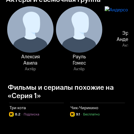
Эрик
Андерс
Актёр
Алексия
Рауль
Авила
Гомес
Актёр
Актёр
Фильмы и сериалы похожие на
«Серия 1»
Три кота
Чик-Чирикино
Г
8.2
·
Подписка
9.1
·
Бесплатно