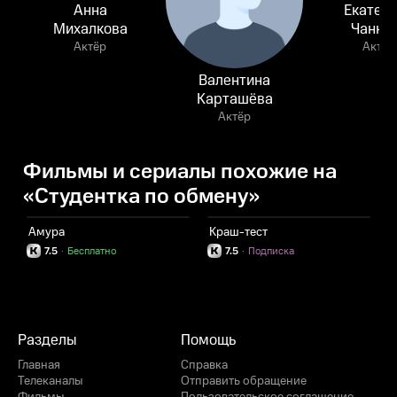
Анна
Екатер
Михалкова
Чанно
Актёр
Актёр
Валентина
Карташёва
Актёр
Фильмы и сериалы похожие на
«Студентка по обмену»
Амура
Краш-тест
1
7.5
·
Бесплатно
7.5
·
Подписка
Разделы
Помощь
Главная
Справка
Телеканалы
Отправить обращение