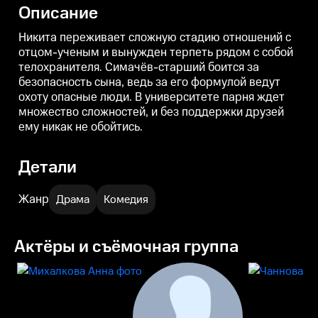
люди. В университете парня
токсичного одногруппника
д
Описание
ждет множество сложностей, и
Никиты, парню без ее
п
без поддержки друзей ему
поддержки никак не обойтись.
никак не обойтись.
н
Никита переживает сложную стадию отношений с
отцом-ученым и вынужден терпеть рядом с собой
телохранителя. Симачёв-старший боится за
безопасность сына, ведь за его формулой ведут
охоту опасные люди. В университете парня ждет
множество сложностей, и без поддержки друзей
ему никак не обойтись.
Детали
Жанр
Драма
Комедия
Актёры и съёмочная группа