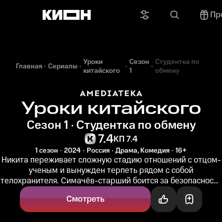
Пр
Уроки
Сезон
Студентка по
Главная
Сериалы
китайского
1
обмену
Уроки китайского
Сезон 1 · Студентка по обмену
7.4
КП 7.4
1 сезон
2024
Россия
Драма, Комедия
16+
Никита переживает сложную стадию отношений с отцом-
ученым и вынужден терпеть рядом с собой
телохранителя. Симачёв-старший боится за безопасность
сына, ведь за его формулой...
Смотреть