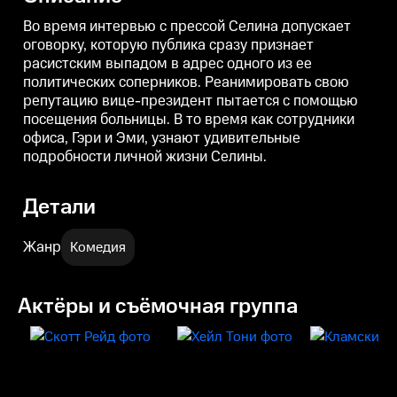
выступлении, то неправильно
инфекции, которая «гуляет» по
«
подписанная прощальная
Белому дому.
Во время интервью с прессой Селина допускает
открытка. Разгребать
«
оговорку, которую публика сразу признает
последствия придется всем
н
расистским выпадом в адрес одного из ее
вместе, да еще и в компании
нового сотрудника — хитрого
политических соперников. Реанимировать свою
Дэна.
репутацию вице-президент пытается с помощью
посещения больницы. В то время как сотрудники
офиса, Гэри и Эми, узнают удивительные
подробности личной жизни Селины.
Детали
Жанр
Комедия
Актёры и съёмочная группа