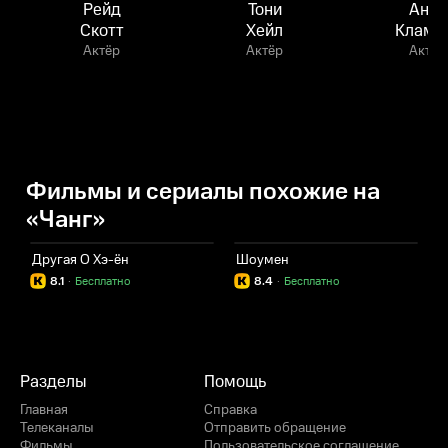
Рейд
Тони
Анна
Скотт
Хейл
Кламс
Актёр
Актёр
Актёр
Фильмы и сериалы похожие на
«Чанг»
Другая О Хэ-ён
Шоумен
Х
8.1
·
Бесплатно
8.4
·
Бесплатно
Разделы
Помощь
Главная
Справка
Телеканалы
Отправить обращение
Фильмы
Пользовательское соглашение