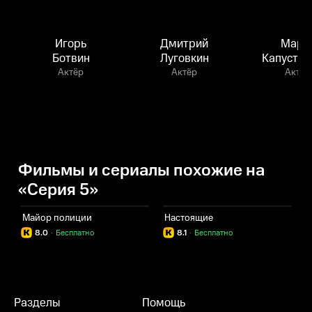
Игорь
Дмитрий
Мари
Ботвин
Луговкин
Капустин
Актёр
Актёр
Актёр
Фильмы и сериалы похожие на
«Серия 5»
Майор полиции
Настоящие
Р
8.0
·
Бесплатно
8.1
·
Бесплатно
Разделы
Помощь