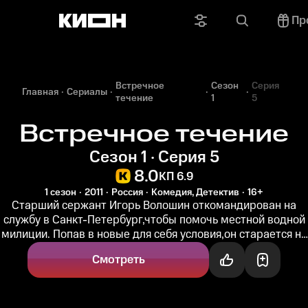
Пр
Встречное
Сезон
Серия
Главная
Сериалы
течение
1
5
Встречное течение
Сезон 1 · Серия 5
8.0
КП 6.9
1 сезон
2011
Россия
Комедия, Детектив
16+
Старший сержант Игорь Волошин откомандирован на
службу в Санкт-Петербург,чтобы помочь местной водной
милиции. Попав в новые для себя условия,он старается на
деле показать свой...
Смотреть