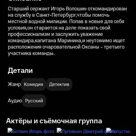
командира,капитана
командира,капитана
Маринина,и неутомимо ищет
Маринина,и неутомимо ищет
Старший сержант Игорь Волошин откомандирован
расположения очаровательной
расположения очаровательной
на службу в Санкт-Петербург,чтобы помочь
Оксаны - третьего участника
Оксаны - третьего участника
О
местной водной милиции. Попав в новые для себя
команды.
команды.
условия,он старается на деле показать свой
профессионализм и заслужить уважение
командира,капитана Маринина,и неутомимо ищет
расположения очаровательной Оксаны - третьего
участника команды.
Детали
Жанр
Комедия
Детектив
Аудио
Русский
Актёры и съёмочная группа