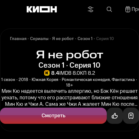
Пр
Главная
Сериалы
Я не робот
Сезон 1
Серия 10
Я не робот
Сезон 1 · Серия 10
8.4
IMDB 8.0
КП 8.2
1 сезон
2018
Южная Корея
Романтическая комедия, Фантастика
18+
Мин Кю надеется вылечить аллергию, но Бэк Кён решает
уехать, потому что его расстраивают близкие отношения
Мин Кю и Чжи А. Сама же Чжи А жалеет Мин Кю после
того как лучше...
Смотреть