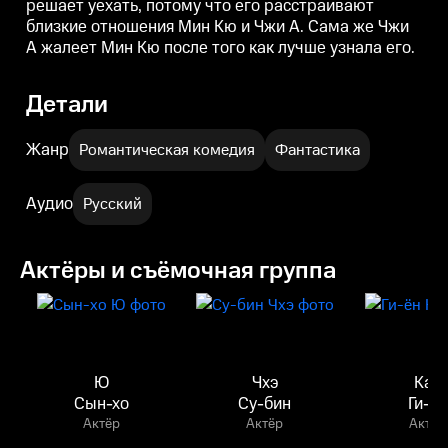
решает уехать, потому что его расстраивают
деньгах и приняла предложение
деньгах и приняла предложение
близкие отношения Мин Кю и Чжи А. Сама же Чжи
Бэк Кёна.
Бэк Кёна.
А жалеет Мин Кю после того как лучше узнала его.
Детали
Жанр
Романтическая комедия
Фантастика
Аудио
Русский
Актёры и съёмочная группа
Ю
Чхэ
Кан
Сын-хо
Су-бин
Ги-ён
Актёр
Актёр
Актёр