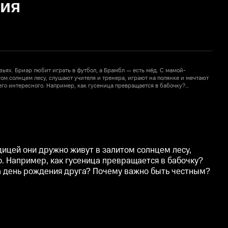
рия
ьях. Бриар любит играть в футбол, а Брамбл — есть мёд. С мамой-
И
ом солнцем лесу, слушают учителя и тренера, играют на полянке и мечтают
м
сего интересного. Например, как гусеница превращается в бабочку?
п
в дверь? Как посчитать, сколько у тебя яблок? Как подготовить сюрприз
Ч
1
о быть честным? Каждый день эти милые зверюшки учатся чему-то новому.
н
дицей они дружно живут в залитом солнцем лесу,
о. Например, как гусеница превращается в бабочку?
 на день рождения друга? Почему важно быть честным?