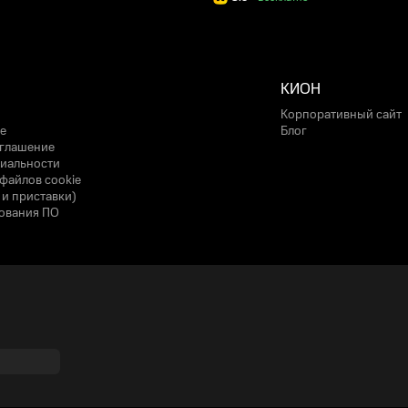
КИОН
Корпоративный сайт
е
Блог
оглашение
иальности
файлов cookie
 и приставки)
ования ПО