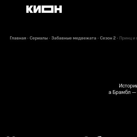
Главная
Сериалы
Забавные медвежата
Сезон 2
Принц и
Истории
а Брамбл —