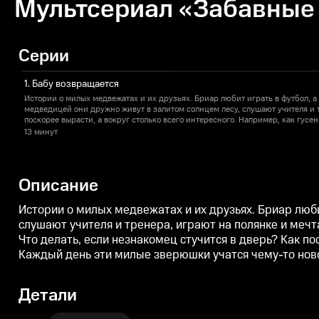
Мультсериал «Забавные 
Серии
1. Бабу возвращается
Истории о милых медвежатах и их друзьях. Бриар любит играть в футбол, а
медведицей они дружно живут в залитом солнцем лесу, слушают учителя и 
поскорее вырасти, а вокруг столько всего интересного. Например, как гусе
Что делать, если незнакомец стучится в дверь? Как посчитать, сколько у те
13 минут
на день рождения друга? Почему важно быть честным? Каждый день эти ми
Описание
Истории о милых медвежатах и их друзьях. Бриар люб
слушают учителя и тренера, играют на полянке и мечт
Что делать, если незнакомец стучится в дверь? Как п
Каждый день эти милые зверюшки учатся чему-то нов
Детали