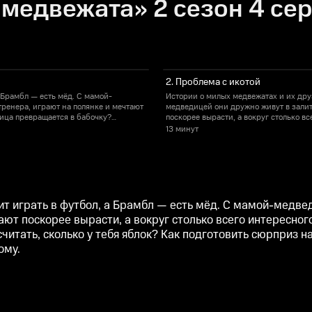
медвежата» 2 сезон 4 се
2. Проблема с икотой
 Брамбл — есть мёд. С мамой-
Истории о милых медвежатах и их друз
тренера, играют на полянке и мечтают
медведицей они дружно живут в залит
ница превращается в бабочку?
поскорее вырасти, а вокруг столько в
бя яблок? Как подготовить сюрприз
Что делать, если незнакомец стучится 
13 минут
лые зверюшки учатся чему-то новому.
на день рождения друга? Почему важн
ит играть в футбол, а Брамбл — есть мёд. С мамой-медве
ают поскорее вырасти, а вокруг столько всего интересног
осчитать, сколько у тебя яблок? Как подготовить сюрприз
ому.