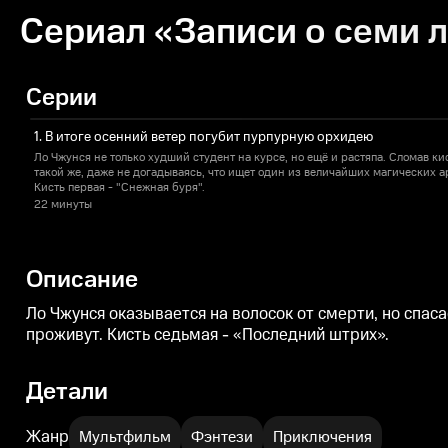
Сериал «Записи о семи л
Серии
1. В итоге осенний ветер погубит пурпурную орхидею
Ло Чжунся не только худший студент на курсе, но ещё и растяпа. Сломав кис
такой же, даже не догадываясь, что ищет один из величайших магических а
Кисть первая - "Снежная буря".
22 минуты
Описание
Ло Чжунся оказывается на волосок от смерти, но спаса
проживут. Кисть седьмая - «Последний штрих».
Детали
Жанр
Мультфильм
Фэнтези
Приключения