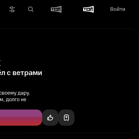
Войти
х
ёл с ветрами
своему дару.
м, долго не