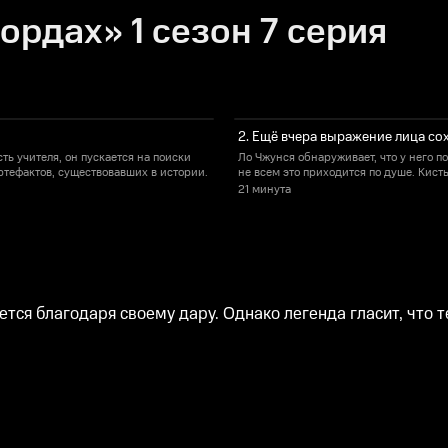
ордах» 1 сезон 7 серия
2. Ещё вчера выражение лица со
ть учителя, он пускается на поиски
Ло Чжунся обнаруживает, что у него п
ртефактов, существовавших в истории.
не всем это приходится по душе. Кисть
21 минута
ется благодаря своему дару. Однако легенда гласит, что т