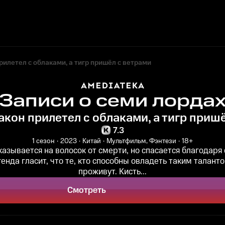
рилетел с облаками, а тигр пришёл с ветрами
Записи о семи лорда
ракон прилетел с облаками, а тигр приш
7.3
1 сезон
2023
Китай
Мультфильм, Фэнтези
18+
казывается на волосок от смерти, но спасается благодаря 
енда гласит, что те, кто способны овладеть таким таланто
проживут. Кисть...
Смотреть