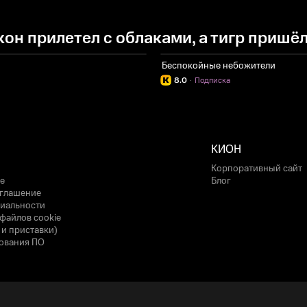
н прилетел с облаками, а тигр пришёл
Беспокойные небожители
8.0
·
Подписка
КИОН
Корпоративный сайт
е
Блог
оглашение
иальности
файлов cookie
 и приставки)
ования ПО