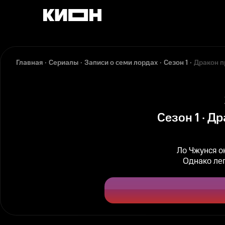
Главная
Сериалы
Записи о семи лордах
Сезон 1
Дракон п
Сезон 1 · Д
Ло Чжунся о
Однако лег