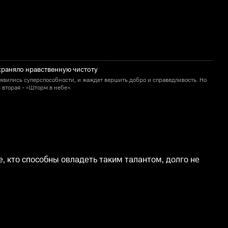
храняло нравственную чистоту
оявились суперспособности, и жаждет вершить добро и справедливость. Но
Л
 вторая - «Шторм в небе».
э
е, кто способны овладеть таким талантом, долго не