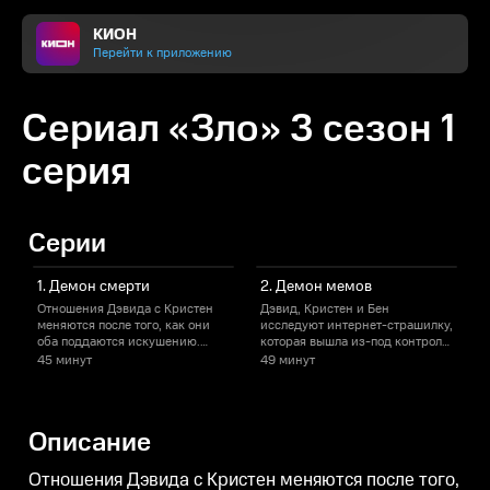
КИОН
Перейти к приложению
Сериал «Зло» 3 сезон 1
серия
Серии
1. Демон смерти
2. Демон мемов
Отношения Дэвида с Кристен
Дэвид, Кристен и Бен
меняются после того, как они
исследуют интернет-страшилку,
к
оба поддаются искушению.
которая вышла из-под контроля
Команде дают поручение
- теперь подростки совершают
45 минут
49 минут
изучить машину, которая
ужасные поступки, чтобы
создана, чтобы измерять вес
спастись от смерти.
души, когда та покидает тело
человека.
Описание
Отношения Дэвида с Кристен меняются после того,