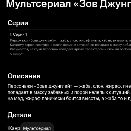
Мультсериал «Зов Джунг
Серии
1. Серия 1
Персонажи «Зова джунглей» — жаба, слон, жираф, пчела, кабан, антилопа, о
Каждому герою посвящена целая серия, в которой он попадает в массу заба
Разумеется, каждый персонаж обладает ярким характером и своими особенн
мед, жираф панически боится высоты, а жаба то и дело теряет голос.
5 минут
Описание
Персонажи «Зова джунглей» — жаба, слон, жираф, пчел
попадает в массу забавных и порой нелепых ситуаций
на мед, жираф панически боится высоты, а жаба то и д
Детали
Жанр
Мультсериал