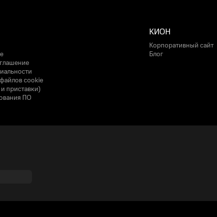
КИОН
Корпоративный сайт
е
Блог
оглашение
иальности
файлов cookie
 и приставки)
ования ПО