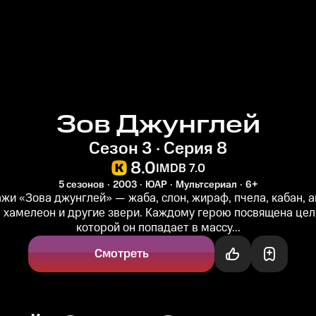
Зов Джунглей
Сезон 3 · Серия 8
8.0
IMDB 7.0
5 сезонов
2003
ЮАР
Мультсериал
6+
жи «Зова джунглей» — жаба, слон, жираф, пчела, кабан, а
, хамелеон и другие звери. Каждому герою посвящена цела
которой он попадает в массу...
Смотреть