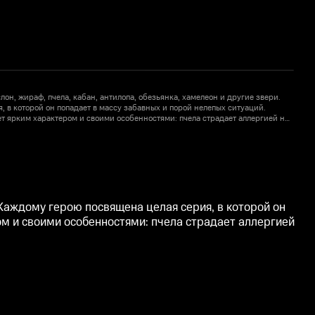
он, жираф, пчела, кабан, антилопа, обезьянка, хамелеон и другие звери.
П
 в которой он попадает в массу забавных и порой нелепых ситуаций.
К
т ярким характером и своими особенностями: пчела страдает аллергией на
Р
 жаба то и дело теряет голос.
м
 Каждому герою посвящена целая серия, в которой он
ом и своими особенностями: пчела страдает аллергией