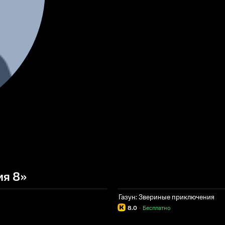
ия 8»
Газун: Звериные приключения
8.0
·
Бесплатно