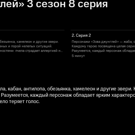
лей» 3 сезон 8 серия
2. Серия 2
безьянка, хамелеон и другие звери.
Персонажи «Зова джунглей» — жаба, сл
вных и порой нелепых ситуаций.
Каждому герою посвящена целая серия,
остями: пчела страдает аллергией на
Разумеется, каждый персонаж обладае
мед, жираф панически боится высоты, а
5 минут
а, кабан, антилопа, обезьянка, хамелеон и другие звери.
. Разумеется, каждый персонаж обладает ярким характер
ело теряет голос.