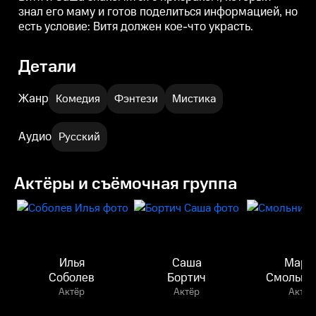
знал его маму и готов поделиться информацией, но
есть условие: Витя должен кое-что украсть.
Детали
Жанр
Комедия
Фэнтези
Мистика
Аудио
Русский
Актёры и съёмочная группа
Илья
Саша
Мари
Соболев
Бортич
Смольни
Актёр
Актёр
Актёр