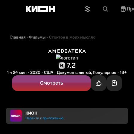
Пр
Главная
Фильмы
Стоктон в моих мыслях
7.2
1 ч 24 мин
2020
США
Документальный, Популярное
18+
Смотреть
КИОН
Перейти к приложению