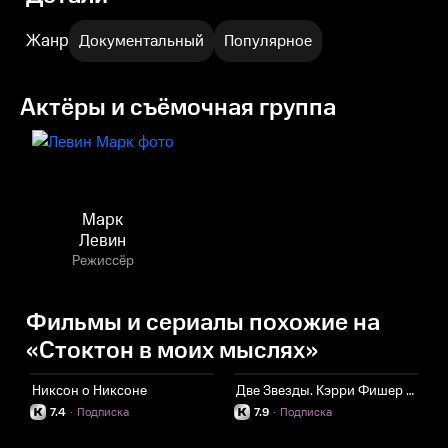
Жанр
Документальный
Популярное
Актёры и съёмочная группа
Марк
Левин
Режиссёр
Фильмы и сериалы похожие на
«Стоктон в моих мыслях»
Никсон о Никсоне
Две Звезды. Кэрри Фишер и Дебби Рейнольдс
С
7.4
·
Подписка
7.9
·
Подписка