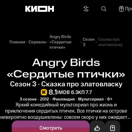
Пр
Angry Birds
Сезон
Сказка про
Главная
Сериалы
«Сердитые
3
златовласку
птички»
Angry Birds
«Сердитые птички»
Сезон 3 · Сказка про златовласку
8.1
IMDB 6.3
КП 7.7
3 сезона
2012
Финляндия
Мультсериал
6+
Яркий комедийный мультсериал про жизнь и
приключения сердитых птичек. Все птички на острове
невероятно воодушевлены: совсем скоро у них ожидается
пополнение. Ну а пока нужно...
Смотреть