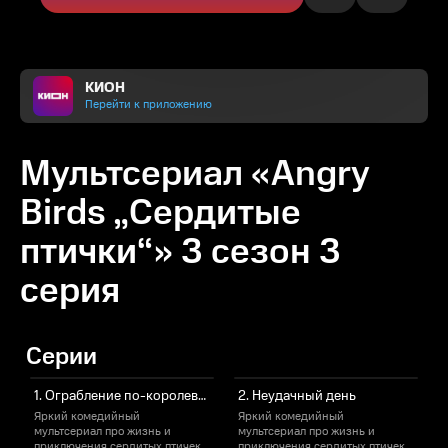
КИОН
Перейти к приложению
Мультсериал «Angry
Birds „Сердитые
птички“» 3 сезон 3
серия
Серии
1. Ограбление по-королевски
2. Неудачный день
Яркий комедийный
Яркий комедийный
мультсериал про жизнь и
мультсериал про жизнь и
м
приключения сердитых птичек.
приключения сердитых птичек.