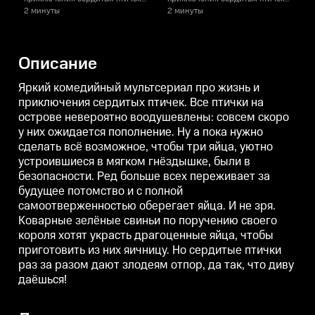
Все птички на острове
Все птички на острове
В
2 минуты
2 минуты
невероятно воодушевлены:
невероятно воодушевлены:
совсем скоро у них ожидается
совсем скоро у них ожидается
с
пополнение. Ну а пока нужно
пополнение. Ну а пока нужно
п
сделать всё возможное, чтобы
сделать всё возможное, чтобы
с
Описание
три яйца, уютно устроившиеся в
три яйца, уютно устроившиеся в
т
мягком гнёздышке, были в
мягком гнёздышке, были в
безопасности. Ред больше всех
безопасности. Ред больше всех
б
Яркий комедийный мультсериал про жизнь и
переживает за будущее
переживает за будущее
приключения сердитых птичек. Все птички на
потомство и с полной
потомство и с полной
п
острове невероятно воодушевлены: совсем скоро
самоотверженностью оберегает
самоотверженностью оберегает
яйца. И не зря. Коварные
яйца. И не зря. Коварные
я
у них ожидается пополнение. Ну а пока нужно
зелёные свиньи по поручению
зелёные свиньи по поручению
сделать всё возможное, чтобы три яйца, уютно
своего короля хотят украсть
своего короля хотят украсть
с
драгоценные яйца, чтобы
драгоценные яйца, чтобы
устроившиеся в мягком гнёздышке, были в
приготовить из них яичницу. Но
приготовить из них яичницу. Но
п
безопасности. Ред больше всех переживает за
сердитые птички раз за разом
сердитые птички раз за разом
с
будущее потомство и с полной
дают злодеям отпор, да так, что
дают злодеям отпор, да так, что
д
диву даёшься!
диву даёшься!
д
самоотверженностью оберегает яйца. И не зря.
Коварные зелёные свиньи по поручению своего
короля хотят украсть драгоценные яйца, чтобы
приготовить из них яичницу. Но сердитые птички
раз за разом дают злодеям отпор, да так, что диву
даёшься!