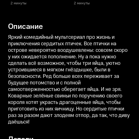
Все птички на острове
Все птички на острове
В
2 минуты
2 минуты
невероятно воодушевлены:
невероятно воодушевлены:
совсем скоро у них ожидается
совсем скоро у них ожидается
с
пополнение. Ну а пока нужно
пополнение. Ну а пока нужно
п
сделать всё возможное, чтобы
сделать всё возможное, чтобы
с
Описание
три яйца, уютно устроившиеся в
три яйца, уютно устроившиеся в
т
мягком гнёздышке, были в
мягком гнёздышке, были в
безопасности. Ред больше всех
безопасности. Ред больше всех
б
Яркий комедийный мультсериал про жизнь и
переживает за будущее
переживает за будущее
приключения сердитых птичек. Все птички на
потомство и с полной
потомство и с полной
п
острове невероятно воодушевлены: совсем скоро
самоотверженностью оберегает
самоотверженностью оберегает
яйца. И не зря. Коварные
яйца. И не зря. Коварные
я
у них ожидается пополнение. Ну а пока нужно
зелёные свиньи по поручению
зелёные свиньи по поручению
сделать всё возможное, чтобы три яйца, уютно
своего короля хотят украсть
своего короля хотят украсть
с
драгоценные яйца, чтобы
драгоценные яйца, чтобы
устроившиеся в мягком гнёздышке, были в
приготовить из них яичницу. Но
приготовить из них яичницу. Но
п
безопасности. Ред больше всех переживает за
сердитые птички раз за разом
сердитые птички раз за разом
с
будущее потомство и с полной
дают злодеям отпор, да так, что
дают злодеям отпор, да так, что
д
диву даёшься!
диву даёшься!
д
самоотверженностью оберегает яйца. И не зря.
Коварные зелёные свиньи по поручению своего
короля хотят украсть драгоценные яйца, чтобы
приготовить из них яичницу. Но сердитые птички
раз за разом дают злодеям отпор, да так, что диву
даёшься!