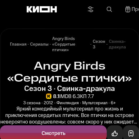
Пр
Angry Birds
Сезон
Свинка-
Главная
Сериалы
«Сердитые
3
дракула
птички»
Angry Birds
«Сердитые птички»
Сезон 3 · Свинка-дракула
8.1
IMDB 6.3
КП 7.7
3 сезона
2012
Финляндия
Мультсериал
6+
Яркий комедийный мультсериал про жизнь и
приключения сердитых птичек. Все птички на острове
невероятно воодушевлены: совсем скоро у них ожидается
пополнение. Ну а пока нужно...
Смотреть