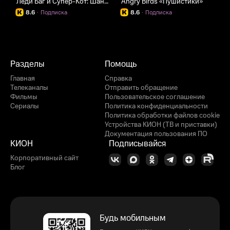
Леди Баг и Супер-Кот: Шанхай. Легенда о Леди Драконе
Angry Birds «Пушистики»
8.6
·
Подписка
8.6
·
Подписка
Разделы
Помощь
Главная
Справка
Телеканалы
Отправить обращение
Фильмы
Пользовательское соглашение
Сериалы
Политика конфиденциальности
Политика обработки файлов cookie
Устройства КИОН (ТВ и приставки)
Документация пользования ПО
КИОН
Подписывайся
Корпоративный сайт
Блог
Будь мобильным