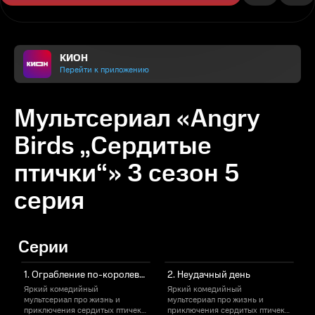
КИОН
Перейти к приложению
Мультсериал «Angry
Birds „Сердитые
птички“» 3 сезон 5
серия
Серии
1. Ограбление по-королевски
2. Неудачный день
Яркий комедийный
Яркий комедийный
мультсериал про жизнь и
мультсериал про жизнь и
м
приключения сердитых птичек.
приключения сердитых птичек.