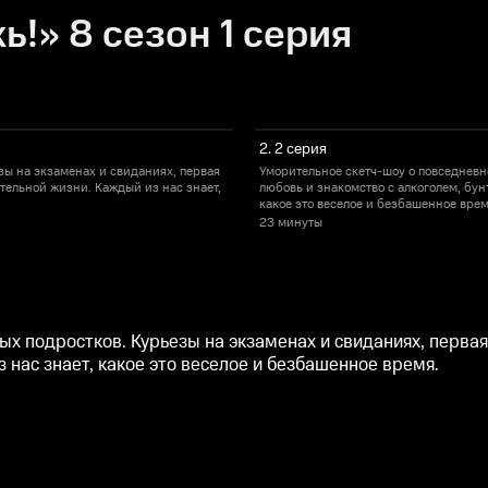
!» 8 сезон 1 серия
2. 2 серия
зы на экзаменах и свиданиях, первая
Уморительное скетч-шоу о повседневн
ятельной жизни. Каждый из нас знает,
любовь и знакомство с алкоголем, бун
какое это веселое и безбашенное врем
23 минуты
х подростков. Курьезы на экзаменах и свиданиях, первая 
 нас знает, какое это веселое и безбашенное время.