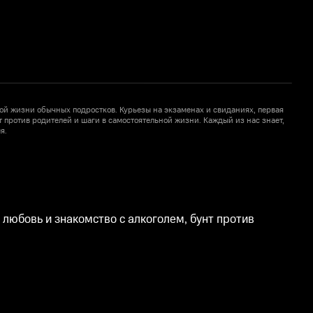
ой жизни обычных подростков. Курьезы на экзаменах и свиданиях, первая
У
т против родителей и шаги в самостоятельной жизни. Каждый из нас знает,
л
я.
к
любовь и знакомство с алкоголем, бунт против