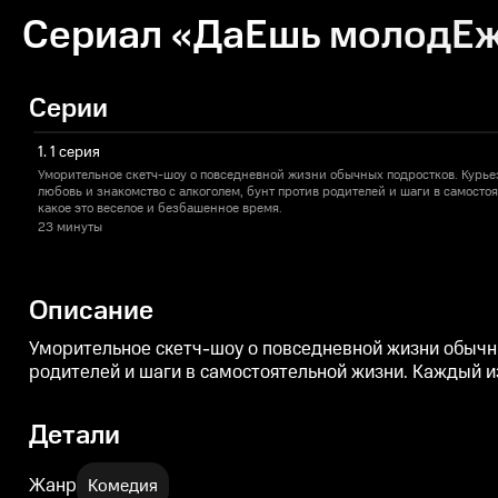
Сериал «ДаЕшь молодЕжь
Серии
1. 1 серия
Уморительное скетч-шоу о повседневной жизни обычных подростков. Курье
любовь и знакомство с алкоголем, бунт против родителей и шаги в самосто
какое это веселое и безбашенное время.
23 минуты
Описание
Уморительное скетч-шоу о повседневной жизни обычны
родителей и шаги в самостоятельной жизни. Каждый из
Детали
Жанр
Комедия