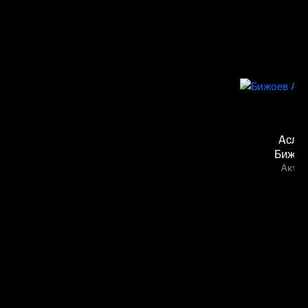
Асла
Бижое
Актёр