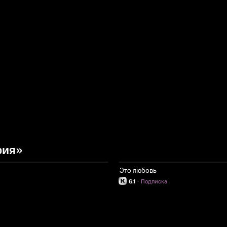
рия»
Это любовь
6.1
·
Подписка