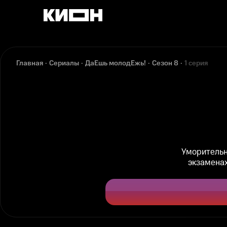
Главная
Сериалы
ДаЕшь молодЕжь!
Сезон 8
1 серия
Уморительн
экзаменах