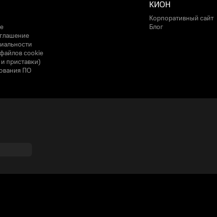
КИОН
Корпоративный сайт
е
Блог
оглашение
иальности
файлов cookie
 и приставки)
ования ПО