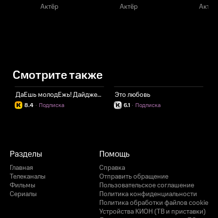
Актёр
Актёр
Актёр
Смотрите также
ДаЕшь молодЕжь! Дайджесты
Это любовь
Ш
8.4
·
Подписка
6.1
·
Подписка
Разделы
Помощь
Главная
Справка
Телеканалы
Отправить обращение
Фильмы
Пользовательское соглашение
Сериалы
Политика конфиденциальности
Политика обработки файлов cookie
Устройства КИОН (ТВ и приставки)