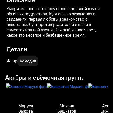
Описание
веселое и безбашенное время.
веселое и безбашенное время.
в
Уморительное скетч-шоу о повседневной жизни
обычных подростков. Курьезы на экзаменах и
свиданиях, первая любовь и знакомство с
алкоголем, бунт против родителей и шаги в
самостоятельной жизни. Каждый из нас знает,
какое это веселое и безбашенное время.
Детали
Жанр
Комедия
Актёры и съёмочная группа
Маруся
Михаил
Асла
Зыкова
Башкатов
Бижое