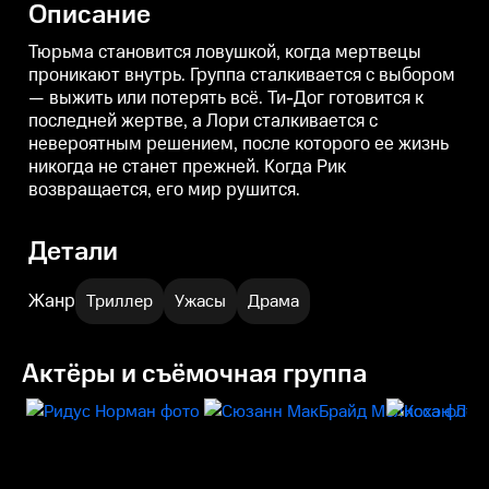
Описание
появляются выжившие
рождению ребенка.
п
заключенные, наблюдающие за
с
отчаянной борьбой.
Г
Тюрьма становится ловушкой, когда мертвецы
проникают внутрь. Группа сталкивается с выбором
— выжить или потерять всё. Ти-Дог готовится к
последней жертве, а Лори сталкивается с
невероятным решением, после которого ее жизнь
никогда не станет прежней. Когда Рик
возвращается, его мир рушится.
Детали
Жанр
Триллер
Ужасы
Драма
Актёры и съёмочная группа