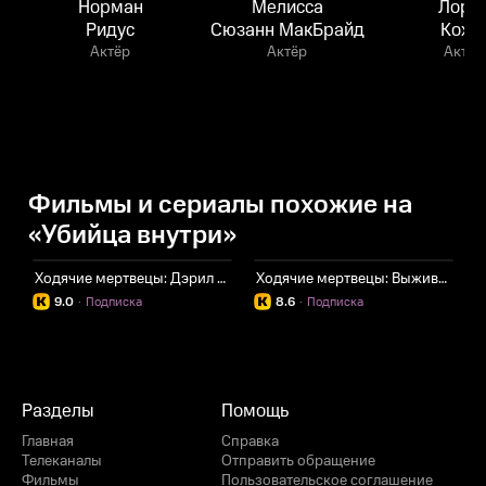
Норман
Мелисса
Лоре
Ридус
Сюзанн МакБрайд
Кохэ
Актёр
Актёр
Актёр
Фильмы и сериалы похожие на
«Убийца внутри»
Ходячие мертвецы: Дэрил Диксон
Ходячие мертвецы: Выжившие
И
9.0
·
Подписка
8.6
·
Подписка
Разделы
Помощь
Главная
Справка
Телеканалы
Отправить обращение
Фильмы
Пользовательское соглашение