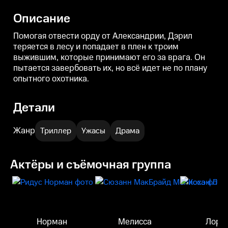
недовольство. Когда рядом с
под раздавшийся звук сирены.
п
Александрией раздается звук
с
Описание
сирены, половина орды
устремляется в город.
Помогая отвести орду от Александрии, Дэрил
теряется в лесу и попадает в плен к троим
выжившим, которые принимают его за врага. Он
пытается завербовать их, но всё идет не по плану
опытного охотника.
Детали
Жанр
Триллер
Ужасы
Драма
Актёры и съёмочная группа
Норман
Мелисса
Лоре