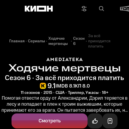
За всё
Ходячие
Сезон
Главная
Сериалы
приходится
мертвецы
6
платить
Ходячие мертвецы
Сезон 6 · За всё приходится платить
9.1
IMDB 8.1
КП 8.0
11 сезонов
2015
США
Триллер, Ужасы
18+
Помогая отвести орду от Александрии, Дэрил теряется в
лесу и попадает в плен к троим выжившим, которые
принимают его за врага. Он пытается завербовать их, но
всё идет не по...
Смотреть