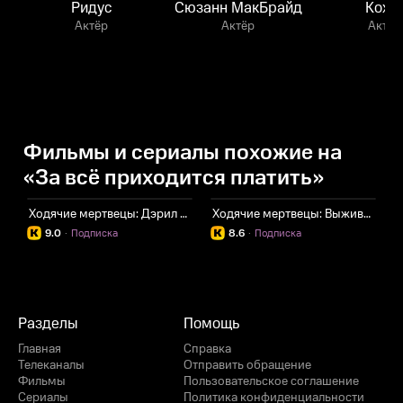
Ридус
Сюзанн МакБрайд
Кохэ
Актёр
Актёр
Актёр
Фильмы и сериалы похожие на
«За всё приходится платить»
Ходячие мертвецы: Дэрил Диксон
Ходячие мертвецы: Выжившие
И
9.0
·
Подписка
8.6
·
Подписка
Разделы
Помощь
Главная
Справка
Телеканалы
Отправить обращение
Фильмы
Пользовательское соглашение
Сериалы
Политика конфиденциальности