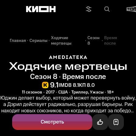
Ходячие
Сезон
Время
Главная
Сериалы
мертвецы
8
после
Ходячие мертвецы
Сезон 8 · Время после
9.1
IMDB 8.1
КП 8.0
11 сезонов
2017
США
Триллер, Ужасы
18+
Юджин делает выбор, который может перевернуть войну,
а Дэрил действует радикально, разрушая барьеры. Рик
находит новых союзников, но когда приходит за победой,
обнаруживает...
Смотреть