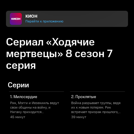
КИОН
Перейти к приложению
Сериал «Ходячие
мертвецы» 8 сезон 7
серия
Серии
1. Милосердие
2. Проклятые
Рик, Мэгги и Иезекииль ведут
Война разрывает группы, ведя
В
свои общины на войну, и
их к новым потерям. Рик
Нигану приходится
встречает призрак прошлого,
п
обороняться. В центре битвы —
Дэрил действует без колебаний
с
45 минут
39 минут
предательство, выстрелы и
в критической ситуации, а
и
жертвы, которые никто не
Джизус рискует всем, защищая
к
планировал. Пока одни уходят,
тех, кто сам не верит в
п