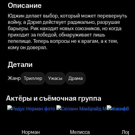
оставляя руины, другие
спасение. Но можно ли
—
Описание
оказываются запертыми среди
оставаться человеком, когда
ходячих.
кругом только смерть?
Юджин делает выбор, который может перевернуть
войну, а Дэрил действует радикально, разрушая
барьеры. Рик находит новых союзников, но когда
приходит за победой, обнаруживает лишь
пепелище. Теперь вопросы не к врагам, а к тем,
кому он доверял.
Детали
Жанр
Триллер
Ужасы
Драма
Актёры и съёмочная группа
Норман
Мелисса
Лоре