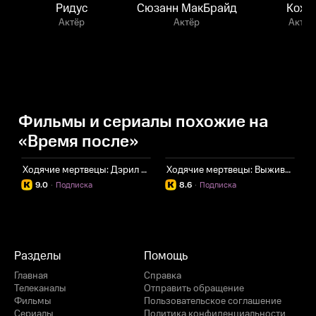
Ридус
Сюзанн МакБрайд
Кохэ
Актёр
Актёр
Актёр
Фильмы и сериалы похожие на
«Время после»
Ходячие мертвецы: Дэрил Диксон
Ходячие мертвецы: Выжившие
И
9.0
·
Подписка
8.6
·
Подписка
Разделы
Помощь
Главная
Справка
Телеканалы
Отправить обращение
Фильмы
Пользовательское соглашение
Сериалы
Политика конфиденциальности