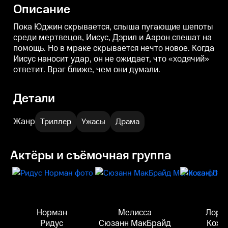
временем в Убежище зреет
высокую цену. Энн видит
Описание
недовольство.
вертолет, а изгнанник Джастин
о
сталкивается с чем-то жутким.
Пока Юджин скрывается, слыша пугающие шепоты
среди мертвецов, Иисус, Дэрил и Аарон спешат на
помощь. Но в мраке скрывается нечто новое. Когда
Иисус наносит удар, он не ожидает, что «ходячий»
ответит. Враг ближе, чем они думали.
Детали
Жанр
Триллер
Ужасы
Драма
Актёры и съёмочная группа
Норман
Мелисса
Лоре
Ридус
Сюзанн МакБрайд
Кохэ