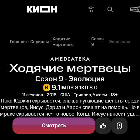
Ходячие
Сезон
Главная
Сериалы
Эволюция
мертвецы
9
Ходячие мертвецы
Сезон 9 · Эволюция
9.1
IMDB 8.1
КП 8.0
11 сезонов
2018
США
Триллер, Ужасы
18+
Пока Юджин скрывается, слыша пугающие шепоты среди
мертвецов, Иисус, Дэрил и Аарон спешат на помощь. Но в
мраке скрывается нечто новое. Когда Иисус наносит удар,
он не...
Смотреть