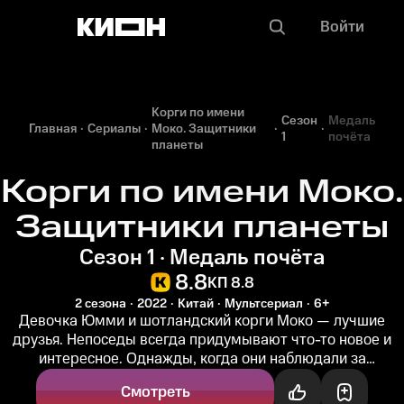
Войти
Корги по имени
Сезон
Медаль
Главная
Сериалы
Моко. Защитники
1
почёта
планеты
Корги по имени Моко.
Защитники планеты
Сезон 1 · Медаль почёта
8.8
КП 8.8
2 сезона
2022
Китай
Мультсериал
6+
Девочка Юмми и шотландский корги Моко — лучшие
друзья. Непоседы всегда придумывают что-то новое и
интересное. Однажды, когда они наблюдали за
метеоритным дождём, Юмми загадала...
Смотреть