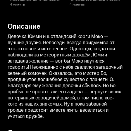
что-то новое и интересное.
что-то новое и интересное.
ч
4 минуты
4 минуты
Однажды, когда они наблюдали
Однажды, когда они наблюдали
за метеоритным дождём, Юмми
за метеоритным дождём, Юмми
загадала желание — вот бы
загадала желание — вот бы
з
Моко научился говорить!
Моко научился говорить!
М
Описание
Неожиданно с неба свалился
Неожиданно с неба свалился
загадочный зелёный комочек.
загадочный зелёный комочек.
Оказалось, это мистер Бо,
Оказалось, это мистер Бо,
О
Девочка Юмми и шотландский корги Моко —
продвинутое волшебное
продвинутое волшебное
лучшие друзья. Непоседы всегда придумывают
существо с планеты О.
существо с планеты О.
с
что-то новое и интересное. Однажды, когда они
Благодаря ему желание девочки
Благодаря ему желание девочки
сбылось. Но Бо прибыл не
сбылось. Но Бо прибыл не
с
наблюдали за метеоритным дождём, Юмми
просто так: его задача —
просто так: его задача —
п
загадала желание — вот бы Моко научился
вернуть своих потерянных
вернуть своих потерянных
в
сородичей домой, в том числе
сородичей домой, в том числе
с
говорить! Неожиданно с неба свалился загадочный
кое-кого из наших знакомых. Ну
кое-кого из наших знакомых. Ну
к
зелёный комочек. Оказалось, это мистер Бо,
а пока забавной троице
а пока забавной троице
а
продвинутое волшебное существо с планеты О.
предстоит вместе жить,
предстоит вместе жить,
п
веселиться и учиться дружбе.
веселиться и учиться дружбе.
в
Благодаря ему желание девочки сбылось. Но Бо
прибыл не просто так: его задача — вернуть своих
потерянных сородичей домой, в том числе кое-
кого из наших знакомых. Ну а пока забавной
троице предстоит вместе жить, веселиться и
учиться дружбе.