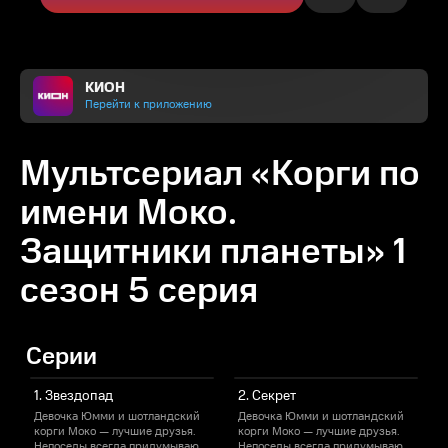
КИОН
Перейти к приложению
Мультсериал «Корги по
имени Моко.
Защитники планеты» 1
сезон 5 серия
Серии
1. Звездопад
2. Секрет
Девочка Юмми и шотландский
Девочка Юмми и шотландский
корги Моко — лучшие друзья.
корги Моко — лучшие друзья.
к
Непоседы всегда придумывают
Непоседы всегда придумывают