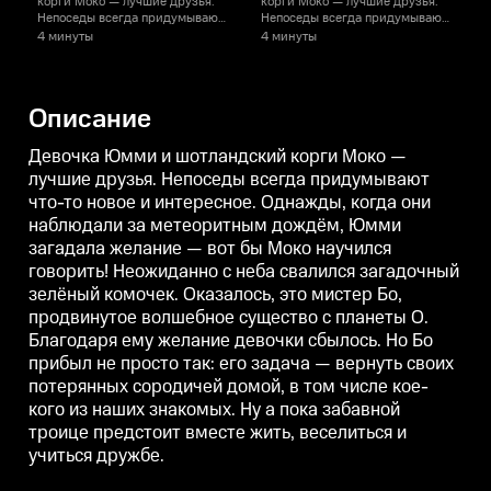
корги Моко — лучшие друзья.
корги Моко — лучшие друзья.
к
Непоседы всегда придумывают
Непоседы всегда придумывают
что-то новое и интересное.
что-то новое и интересное.
ч
4 минуты
4 минуты
Однажды, когда они наблюдали
Однажды, когда они наблюдали
за метеоритным дождём, Юмми
за метеоритным дождём, Юмми
загадала желание — вот бы
загадала желание — вот бы
з
Моко научился говорить!
Моко научился говорить!
М
Описание
Неожиданно с неба свалился
Неожиданно с неба свалился
загадочный зелёный комочек.
загадочный зелёный комочек.
Оказалось, это мистер Бо,
Оказалось, это мистер Бо,
О
Девочка Юмми и шотландский корги Моко —
продвинутое волшебное
продвинутое волшебное
лучшие друзья. Непоседы всегда придумывают
существо с планеты О.
существо с планеты О.
с
что-то новое и интересное. Однажды, когда они
Благодаря ему желание девочки
Благодаря ему желание девочки
сбылось. Но Бо прибыл не
сбылось. Но Бо прибыл не
с
наблюдали за метеоритным дождём, Юмми
просто так: его задача —
просто так: его задача —
п
загадала желание — вот бы Моко научился
вернуть своих потерянных
вернуть своих потерянных
в
сородичей домой, в том числе
сородичей домой, в том числе
с
говорить! Неожиданно с неба свалился загадочный
кое-кого из наших знакомых. Ну
кое-кого из наших знакомых. Ну
к
зелёный комочек. Оказалось, это мистер Бо,
а пока забавной троице
а пока забавной троице
а
продвинутое волшебное существо с планеты О.
предстоит вместе жить,
предстоит вместе жить,
п
веселиться и учиться дружбе.
веселиться и учиться дружбе.
в
Благодаря ему желание девочки сбылось. Но Бо
прибыл не просто так: его задача — вернуть своих
потерянных сородичей домой, в том числе кое-
кого из наших знакомых. Ну а пока забавной
троице предстоит вместе жить, веселиться и
учиться дружбе.