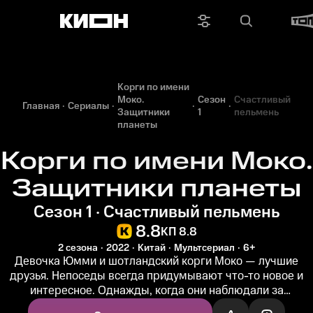
Корги по имени
Моко.
Сезон
Счастливый
Главная
Сериалы
Защитники
1
пельмень
планеты
Корги по имени Моко.
Защитники планеты
Сезон 1 · Счастливый пельмень
8.8
КП 8.8
2 сезона
2022
Китай
Мультсериал
6+
Девочка Юмми и шотландский корги Моко — лучшие
друзья. Непоседы всегда придумывают что-то новое и
интересное. Однажды, когда они наблюдали за
метеоритным дождём, Юмми загадала...