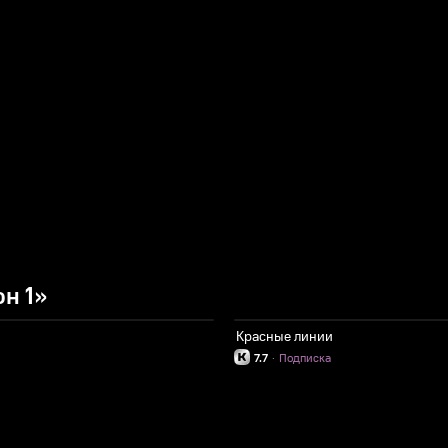
н 1»
Красные линии
7.7
·
Подписка