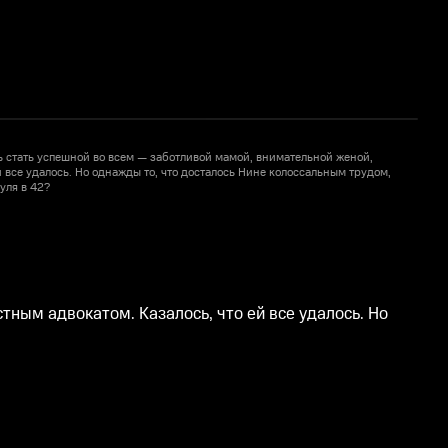
 стать успешной во всем — заботливой мамой, внимательной женой,
Н
й все удалось. Но однажды то, что досталось Нине колоссальным трудом,
и
уля в 42?
б
ным адвокатом. Казалось, что ей все удалось. Но