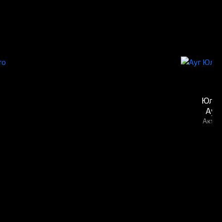
Юли
Ауг
Актёр