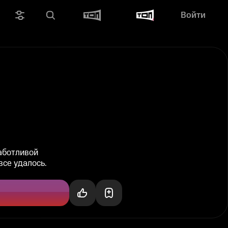
Войти
аботливой
все удалось.