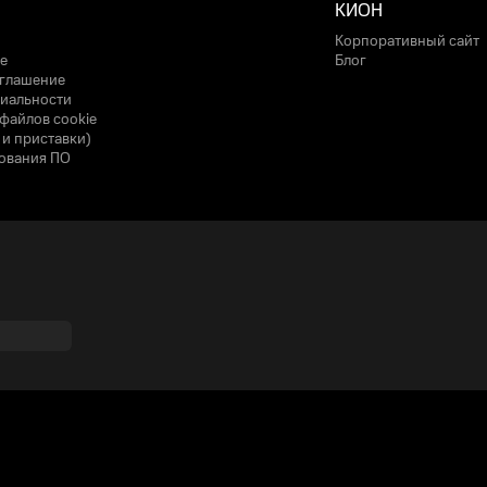
КИОН
Корпоративный сайт
е
Блог
оглашение
иальности
файлов cookie
 и приставки)
ования ПО