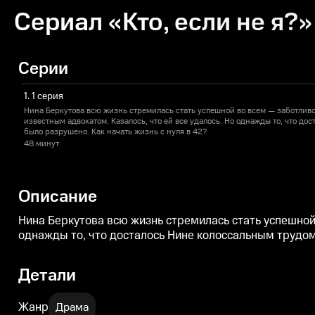
Сериал «Кто, если не я?»
Серии
1. 1 серия
Нина Беркутова всю жизнь стремилась стать успешной во всем — заботлив
известным адвокатом. Казалось, что ей все удалось. Но однажды то, что до
было разрушено. Как начать жизнь с нуля в 42?
48 минут
Описание
Нина Беркутова всю жизнь стремилась стать успешной
однажды то, что досталось Нине колоссальным трудом,
Детали
Жанр
Драма