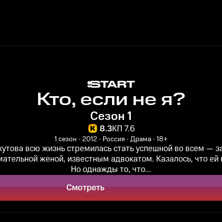
Кто, если не я?
Сезон 1
8.3
КП 7.6
1 сезон
2012
Россия
Драма
18+
кутова всю жизнь стремилась стать успешной во всем — з
ательной женой, известным адвокатом. Казалось, что ей 
Но однажды то, что...
Смотреть