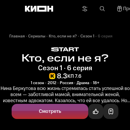
Пр
Главная
Сериалы
Кто, если не я?
Сезон 1
6 серия
Кто, если не я?
Сезон 1 · 6 серия
8.3
КП 7.6
1 сезон
2012
Россия
Драма
18+
Нина Беркутова всю жизнь стремилась стать успешной во
всем — заботливой мамой, внимательной женой,
известным адвокатом. Казалось, что ей все удалось. Но
однажды то, что...
Смотреть