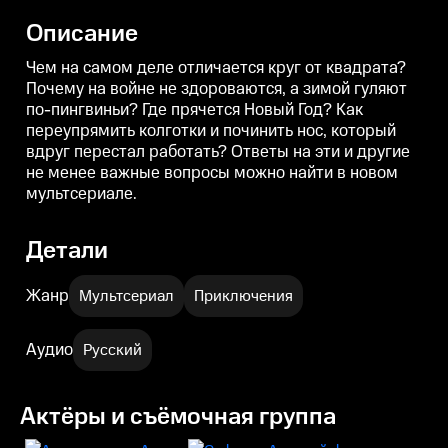
починить нос, который вдруг
починить нос, который вдруг
п
перестал работать? Ответы на
перестал работать? Ответы на
п
Описание
эти и другие не менее важные
эти и другие не менее важные
э
вопросы можно найти в новом
вопросы можно найти в новом
мультсериале.
мультсериале.
м
Чем на самом деле отличается круг от квадрата?
Почему на войне не здороваются, а зимой гуляют
по-пингвиньи? Где прячется Новый Год? Как
переупрямить колготки и починить нос, который
вдруг перестал работать? Ответы на эти и другие
не менее важные вопросы можно найти в новом
мультсериале.
Детали
Жанр
Мультсериал
Приключения
Аудио
Русский
Актёры и съёмочная группа