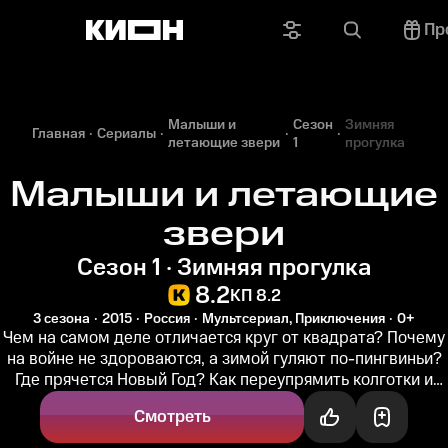
Пр
Малыши и
Сезон
Зимняя
Главная
Сериалы
летающие звери
1
прогулка
Малыши и летающие
звери
Сезон 1 · Зимняя прогулка
8.2
КП 8.2
3 сезона
2015
Россия
Мультсериал, Приключения
0+
Чем на самом деле отличается круг от квадрата? Почему
на войне не здороваются, а зимой гуляют по-пингвиньи?
Где прячется Новый Год? Как переупрямить колготки и
починить нос...
Смотреть