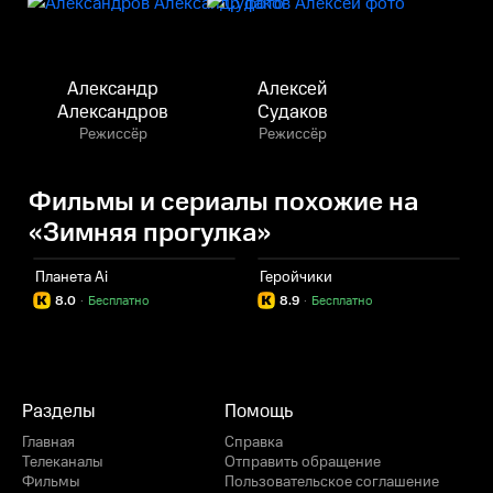
Александр
Алексей
Александров
Судаков
Режиссёр
Режиссёр
Фильмы и сериалы похожие на
«Зимняя прогулка»
Планета Ai
Геройчики
А
8.0
·
Бесплатно
8.9
·
Бесплатно
Разделы
Помощь
Главная
Справка
Телеканалы
Отправить обращение
Фильмы
Пользовательское соглашение