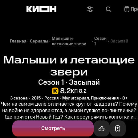
Пр
Малыши и
Сезон
Главная
Сериалы
Засыпай
летающие звери
1
Малыши и летающие
звери
Сезон 1 · Засыпай
8.2
КП 8.2
3 сезона
2015
Россия
Мультсериал, Приключения
0+
Чем на самом деле отличается круг от квадрата? Почему
на войне не здороваются, а зимой гуляют по-пингвиньи?
Где прячется Новый Год? Как переупрямить колготки и
починить нос...
Смотреть