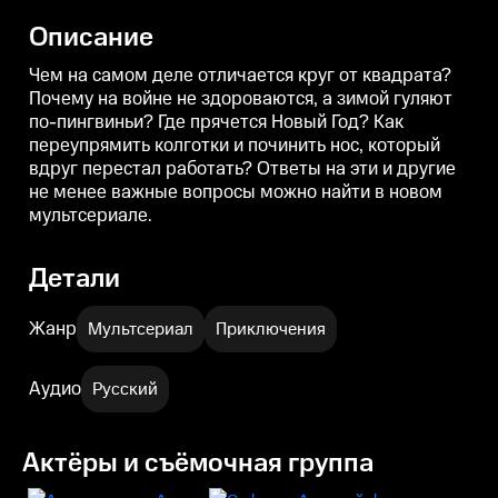
починить нос, который вдруг
починить нос, который вдруг
п
перестал работать? Ответы на
перестал работать? Ответы на
п
Описание
эти и другие не менее важные
эти и другие не менее важные
э
вопросы можно найти в новом
вопросы можно найти в новом
мультсериале.
мультсериале.
м
Чем на самом деле отличается круг от квадрата?
Почему на войне не здороваются, а зимой гуляют
по-пингвиньи? Где прячется Новый Год? Как
переупрямить колготки и починить нос, который
вдруг перестал работать? Ответы на эти и другие
не менее важные вопросы можно найти в новом
мультсериале.
Детали
Жанр
Мультсериал
Приключения
Аудио
Русский
Актёры и съёмочная группа