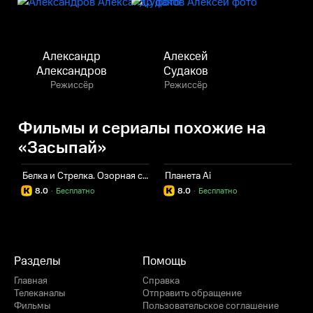
Александр
Алексей
Александров
Судаков
Режиссёр
Режиссёр
Фильмы и сериалы похожие на
«Засыпай»
Белка и Стрелка. Озорная семейка
Планета Ai
Ч
8.0
·
Бесплатно
8.0
·
Бесплатно
Разделы
Помощь
Главная
Справка
Телеканалы
Отправить обращение
Фильмы
Пользовательское соглашение