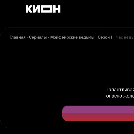
Главная
Сериалы
Мэйфейрские ведьмы
Сезон 1
Час вед
Талантлива
опасно жел