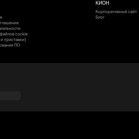
КИОН
Корпоративный сайт
е
Блог
оглашение
иальности
файлов cookie
 и приставки)
ования ПО