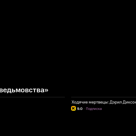
 ведьмовства»
Ходячие мертвецы: Дэрил Диксо
9.0
·
Подписка