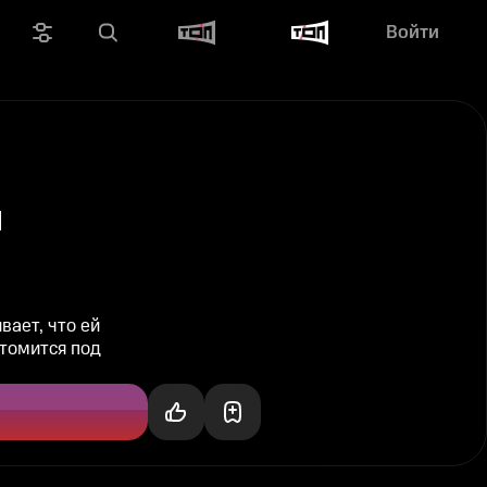
Войти
ы
ает, что ей
томится под