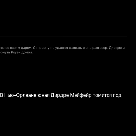
ется вызвать е ена разговор. Дирдре и
П
ернуть Роуэн домой.
п
а. В Нью-Орлеане юная Дирдре Мэйфейр томится под