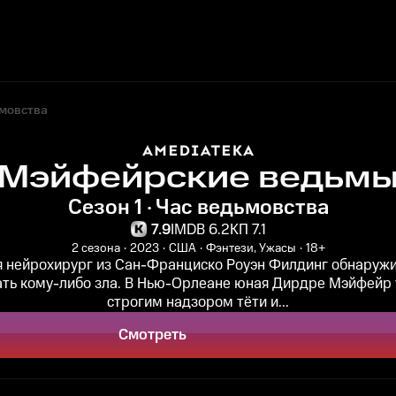
ьмовства
Мэйфейрские ведьм
Сезон 1 · Час ведьмовства
7.9
IMDB 6.2
КП 7.1
2 сезона
2023
США
Фэнтези, Ужасы
18+
я нейрохирург из Сан-Франциско Роуэн Филдинг обнаружив
ать кому-либо зла. В Нью-Орлеане юная Дирдре Мэйфейр 
строгим надзором тёти и...
Смотреть