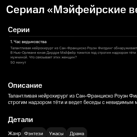
Сериал «Мэйфейрские ве
Серии
1. Час ведьмовства
Талантливая нейрохирург из Сан-Франциско Роуэн Филдинг обнаруживает, что ей опасно жел
В Нью-Орлеане юная Дирдре Мэйфейр томится под строгим надзором тёти
мужчиной. Что связывает этих женщин?
50 минут
Описание
Талантливая нейрохирург из Сан-Франциско Роуэн Фи
строгим надзором тёти и ведет беседы с невидимым 
Детали
Жанр
Фэнтези
Ужасы
Драма