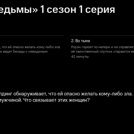
дьмы» 1 сезон 1 серия
2. Во тьме
ать кому-либо зла.
Роуэн горюет по матери и не справляется со своим даром. Сиприену не уда
 и ведет беседы с невидимым
её таинственный спутник стараются в
42 минуты
лдинг обнаруживает, что ей опасно желать кому-либо зл
мужчиной. Что связывает этих женщин?