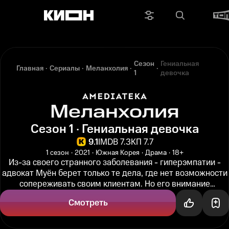
Сезон
Гениальная
Главная
Сериалы
Меланхолия
1
девочка
Меланхолия
Сезон 1 · Гениальная девочка
9.1
IMDB 7.3
КП 7.7
1 сезон
2021
Южная Корея
Драма
18+
Из-за своего странного заболевания - гиперэмпатии -
адвокат Муён берет только те дела, где нет возможности
сопереживать своим клиентам. Но его внимание
привлекает дело об...
Смотреть