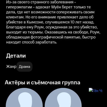
выходит из тюрьмы.
Международной олимпиаде по
в
Из-за своего странного заболевания -
Оказавшись на свободе, Роум,
математике.
гиперэмпатии - адвокат Муён берет только те
обладающая фотографической
дела, где нет возможности сопереживать своим
памятью, быстро находит
способ заработать.
клиентам. Но его внимание привлекает дело об
убийстве в Кымсоне, случившемся 10 лет назад.
Благодаря ему Роум, осужденная за это убийство,
выходит из тюрьмы. Оказавшись на свободе, Роум,
обладающая фотографической памятью, быстро
находит способ заработать.
Детали
Жанр
Драма
Актёры и съёмочная группа