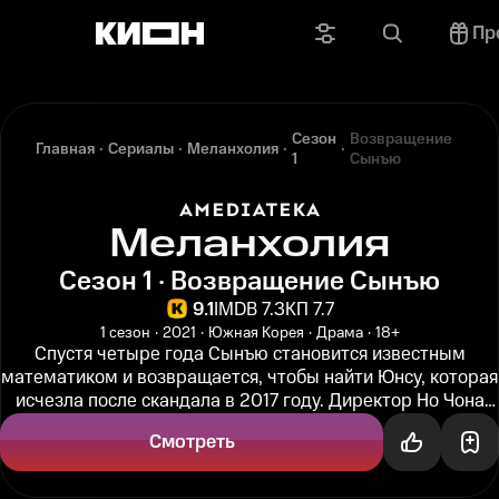
Пр
Сезон
Возвращение
Главная
Сериалы
Меланхолия
1
Сынъю
Меланхолия
Сезон 1 · Возвращение Сынъю
9.1
IMDB 7.3
КП 7.7
1 сезон
2021
Южная Корея
Драма
18+
Спустя четыре года Сынъю становится известным
математиком и возвращается, чтобы найти Юнсу, которая
исчезла после скандала в 2017 году. Директор Но Чона
предлагает Сынъю...
Смотреть