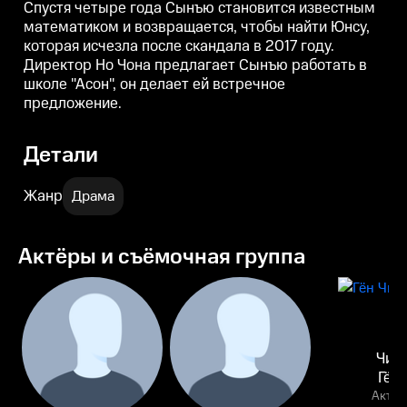
выходит из тюрьмы.
Международной олимпиаде по
в
Спустя четыре года Сынъю становится известным
Оказавшись на свободе, Роум,
математике.
математиком и возвращается, чтобы найти Юнсу,
обладающая фотографической
которая исчезла после скандала в 2017 году.
памятью, быстро находит
способ заработать.
Директор Но Чона предлагает Сынъю работать в
школе "Асон", он делает ей встречное
предложение.
Детали
Жанр
Драма
Актёры и съёмочная группа
Чин
Гён
Актёр