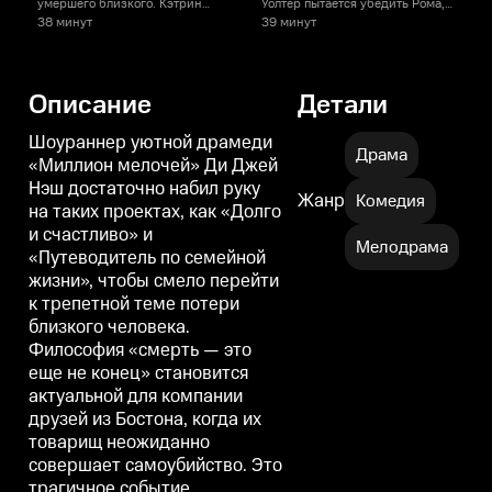
умершего близкого. Кэтрин
Уолтер пытается убедить Рома,
в
объсняет Мэгги как правильно
что он все ещё может водить
м
38 минут
39 минут
выбирать подарки для
машину. Эдди хочет начать
и
будущего ребёнка. Ром
снова встречаться с жещинами,
р
поддерживает своего отца во
и в этом ему помогает
к
время сложного периода,
неожиданный союзник.
н
Описание
Детали
Шоураннер уютной драмеди
Драма
«Миллион мелочей» Ди Джей
Нэш достаточно набил руку
Жанр
Комедия
на таких проектах, как «Долго
и счастливо» и
Мелодрама
«Путеводитель по семейной
жизни», чтобы смело перейти
к трепетной теме потери
близкого человека.
Философия «смерть — это
еще не конец» становится
актуальной для компании
друзей из Бостона, когда их
товарищ неожиданно
совершает самоубийство. Это
трагичное событие