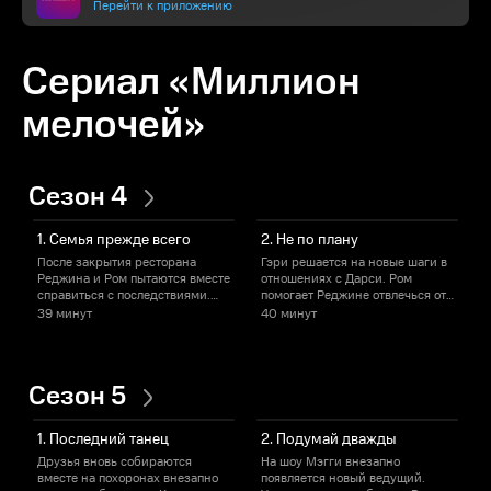
Перейти к приложению
Сериал «Миллион
мелочей»
Сезон 4
1. Семья прежде всего
2. Не по плану
После закрытия ресторана
Гэри решается на новые шаги в
Реджина и Ром пытаются вместе
отношениях с Дарси. Ром
в
справиться с последствиями.
помогает Реджине отвлечься от
д
Гэри не может забыть о встрече
поисков работы. Мэгги
в
39 минут
40 минут
с Питером.
привыкает к новой работе.
п
Э
п
Сезон 5
1. Последний танец
2. Подумай дважды
Друзья вновь собираются
На шоу Мэгги внезапно
вместе на похоронах внезапно
появляется новый ведущий.