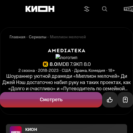
Главная
Сериалы
Миллион мелочей
8.0
IMDB 7.9
КП 8.0
2 сезона
2018‑2023
США
Драма, Комедия
18+
Шоураннер уютной драмеди «Миллион мелочей» Ди
Джей Нэш достаточно набил руку на таких проектах, как
«Долго и счастливо» и «Путеводитель по семейной
жизни», чтобы смело перейти...
Смотреть
КИОН