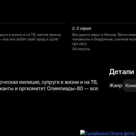
2. 2 серия
руги в жизни и на ТВ, желтая пресса,
Все дороги ведут в Москву. Вечно жив
 все они любят свой город и шутят
чиновники и бездомные, уличные муз
про него.
24 минуты
Детали
ческая милиция, супруги в жизни и на ТВ,
Жанр
Ком
ыканты и оргкомитет Олимпиады-80 — все