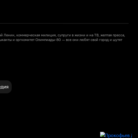
ой Ленин, коммерческая милиция, супруги в жизни и на ТВ, желтая пресса,
В
ыканты и оргкомитет Олимпиады-80 — все они любят свой город и шутят
п
едия