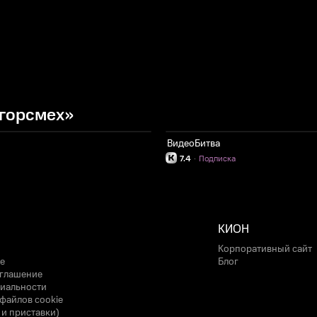
горсмех»
ВидеоБитва
7.4
·
Подписка
КИОН
Корпоративный сайт
е
Блог
оглашение
иальности
файлов cookie
 и приставки)