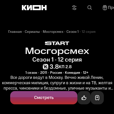
Пр
Главная
Сериалы
Мосгорсмех
Сезон 1
12 серия
Мосгорсмех
Сезон 1 · 12 серия
3.8
КП 2.8
1 сезон
2011
Россия
Комедия
12+
Все дороги ведут в Москву. Вечно живой Ленин,
коммерческая милиция, супруги в жизни и на ТВ, желтая
пресса, чиновники и бездомные, уличные музыканты и
оргкомитет Олимпиады-80...
Смотреть