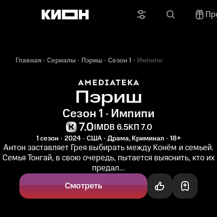
Пр
Главная
Сериалы
Пэриш
Сезон 1
Импипи
Пэриш
Сезон 1 · Импипи
7.0
IMDB 6.5
КП 7.0
1 сезон
2024
США
Драма, Криминал
18+
Антон заставляет Грея выбирать между Конём и семьей.
Семья Тонгай, в свою очередь, пытается выяснить, кто их
предал...
Смотреть