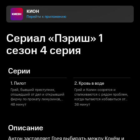
КИОН
Перейти к приложению
Сериал «Пэриш» 1
сезон 4 серия
Серии
1. Пилот
2. Кровь в воде
Грей, бывший преступник,
Грей и Колин ссорятся и
Г
отошедший от дел и открывший
сталкиваются с рядом проблем,
К
фирму по прокату лимузинов,
когда пытаются избавиться от
з
тем не менее соглашается
трупа. Жена и дочь Грея
48 минут
38 минут
помочь другу выполнить
начинают подозревать
с
задание для зимбабвийской
неладное.
мафии, чтобы заработать денег
для семьи. Но всё, разумеется,
Описание
идет не по плану.
Антон заставляет Грея выбирать между Конём и