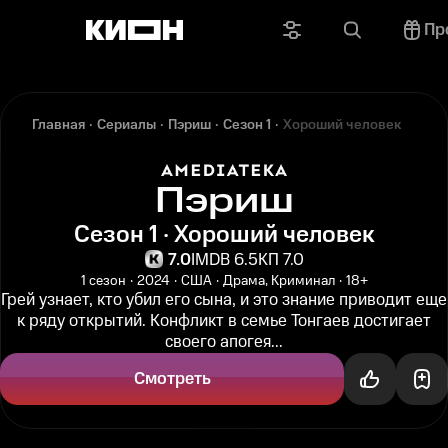
Пр
Главная
Сериалы
Пэриш
Сезон 1
Хороший человек
Пэриш
Сезон 1 · Хороший человек
7.0
IMDB 6.5
КП 7.0
1 сезон
2024
США
Драма, Криминал
18+
Грей узнает, кто убил его сына, и это знание приводит еще
к ряду открытий. Конфликт в семье Тонгаев достигает
своего апогея...
Смотреть