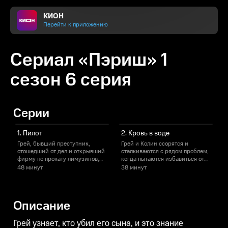
КИОН
Перейти к приложению
Сериал «Пэриш» 1
сезон 6 серия
Серии
1. Пилот
2. Кровь в воде
Грей, бывший преступник,
Грей и Колин ссорятся и
Г
отошедший от дел и открывший
сталкиваются с рядом проблем,
К
фирму по прокату лимузинов,
когда пытаются избавиться от
з
тем не менее соглашается
трупа. Жена и дочь Грея
48 минут
38 минут
помочь другу выполнить
начинают подозревать
с
задание для зимбабвийской
неладное.
мафии, чтобы заработать денег
для семьи. Но всё, разумеется,
Описание
идет не по плану.
Грей узнает, кто убил его сына, и это знание