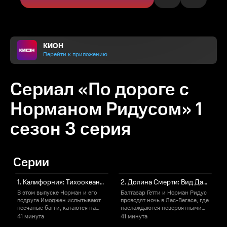
КИОН
Перейти к приложению
Сериал «По дороге с
Норманом Ридусом» 1
сезон 3 серия
Серии
1. Калифорния: Тихоокеанское шоссе
2. Долина Смерти: Вид Данте
В этом выпуске Норман и его
Балтазар Гетти и Норман Ридус
подруга Имоджен испытывают
проводят ночь в Лас-Вегасе, где
е
песчаные багги, катаются на
наслаждаются невероятными
мотоцикле будущего и
пейзажами.
41 минута
41 минута
4
становятся гостями подкаста.