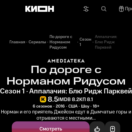
Пр
По дороге с
Аппалачия:
Сезон
Главная
Сериалы
Норманом
Блю Ридж
1
Ридусом
Парквей
По дороге с
Норманом Ридусом
Сезон 1 · Аппалачия: Блю Ридж Парквей
8.5
IMDB 8.2
КП 8.1
6 сезонов
2016
США
Шоу
18+
Норман и его приятель Джейсон едут в Дымчатые горы и
отрываются с местными...
Смотреть