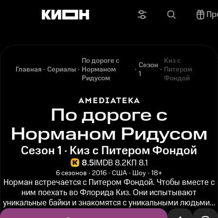
Пр
По дороге с
Киз с
Сезон
Главная
Сериалы
Норманом
Питером
1
Ридусом
Фондой
По дороге с
Норманом Ридусом
Сезон 1 · Киз с Питером Фондой
8.5
IMDB 8.2
КП 8.1
6 сезонов
2016
США
Шоу
18+
Норман встречается с Питером Фондой. Чтобы вместе с
ним поехать во Флорида Киз. Они испытывают
уникальные байки и знакомятся с уникальными людьми...