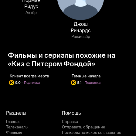
Норман
Ридус
Актёр
Джош
Ричардс
Режиссёр
Фильмы и сериалы похожие на
«Киз с Питером Фондой»
Клиент всегда мертв
Темные начала
К
9.0
·
Подписка
8.1
·
Подписка
Разделы
Помощь
Главная
Справка
Телеканалы
Отправить обращение
Фильмы
Пользовательское соглашение