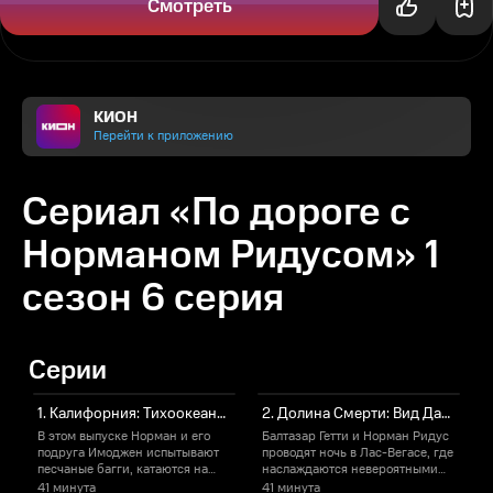
Смотреть
КИОН
Перейти к приложению
Сериал «По дороге с
Норманом Ридусом» 1
сезон 6 серия
Серии
1. Калифорния: Тихоокеанское шоссе
2. Долина Смерти: Вид Данте
В этом выпуске Норман и его
Балтазар Гетти и Норман Ридус
подруга Имоджен испытывают
проводят ночь в Лас-Вегасе, где
е
песчаные багги, катаются на
наслаждаются невероятными
мотоцикле будущего и
пейзажами.
41 минута
41 минута
4