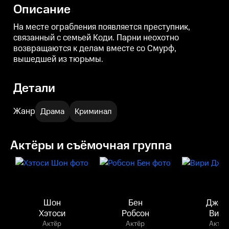
неожиданным образом связана
п
Описание
с Коди.
На месте ограбления появляется преступник,
связанный с семьей Коди. Парни неохотно
возвращаются к делам вместе со Смурф,
вышедшей из тюрьмы.
Детали
Жанр
Драма
Криминал
Актёры и съёмочная группа
Шон
Бен
Джей
Хэтоси
Робсон
Вири
Актёр
Актёр
Актёр