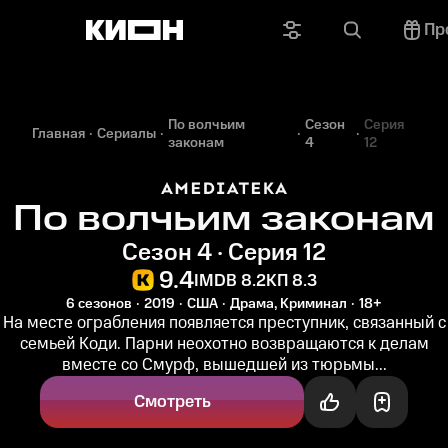
Пр
По волчьим
Сезон
Серия
Главная
Сериалы
законам
4
12
По волчьим законам
Сезон 4 · Серия 12
9.4
IMDB 8.2
КП 8.3
6 сезонов
2019
США
Драма, Криминал
18+
На месте ограбления появляется преступник, связанный с
семьей Коди. Парни неохотно возвращаются к делам
вместе со Смурф, вышедшей из тюрьмы...
Смотреть