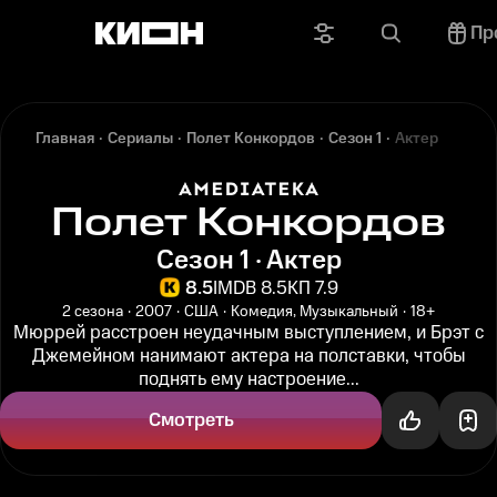
Пр
Главная
Сериалы
Полет Конкордов
Сезон 1
Актер
Полет Конкордов
Сезон 1 · Актер
8.5
IMDB 8.5
КП 7.9
2 сезона
2007
США
Комедия, Музыкальный
18+
Мюррей расстроен неудачным выступлением, и Брэт с
Джемейном нанимают актера на полставки, чтобы
поднять ему настроение...
Смотреть