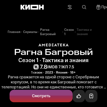
Пр
Рагна
Сезон
Тактика и
Главная
Сериалы
Багровый
1
знания
Рагна Багровый
Сезон 1 · Тактика и знания
7.8
IMDB 7.1
КП 7.5
1 сезон
2023
Япония
18+
Рагна сражается на одной стороне с Серебряным
корпусом, в то время как Багровый помогает с
телепортацией. Но они не единственные, кто готовится к
масштабной битве...
Смотреть