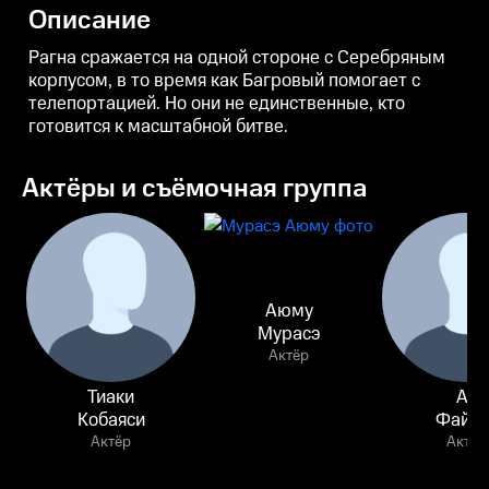
которая прекрасно владеет
не ясны.
б
Описание
оружием.
Рагна сражается на одной стороне с Серебряным
корпусом, в то время как Багровый помогает с
телепортацией. Но они не единственные, кто
готовится к масштабной битве.
Актёры и съёмочная группа
Аюму
Мурасэ
Актёр
Тиаки
Аи
Кобаяси
Файру
Актёр
Актёр