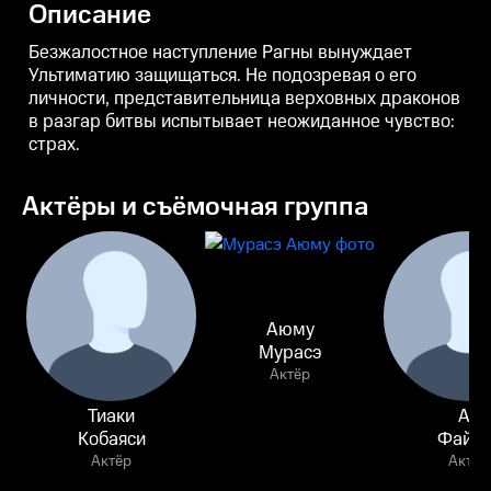
Описание
оружием.
Безжалостное наступление Рагны вынуждает
Ультиматию защищаться. Не подозревая о его
личности, представительница верховных драконов
в разгар битвы испытывает неожиданное чувство:
страх.
Актёры и съёмочная группа
Аюму
Мурасэ
Актёр
Тиаки
Аи
Кобаяси
Файру
Актёр
Актёр