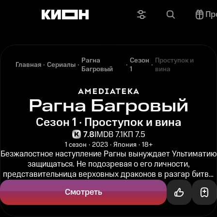
Пр
Рагна
Сезон
Проступок и
Главная
Сериалы
Багровый
1
вина
Рагна Багровый
Сезон 1 · Проступок и вина
7.8
IMDB 7.1
КП 7.5
1 сезон
2023
Япония
18+
Безжалостное наступление Рагны вынуждает Ультиматию
защищаться. Не подозревая о его личности,
представительница верховных драконов в разгар битвы
испытывает неожиданное...
Смотреть