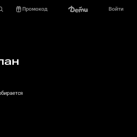
Промокод
Войти
лан
обирается