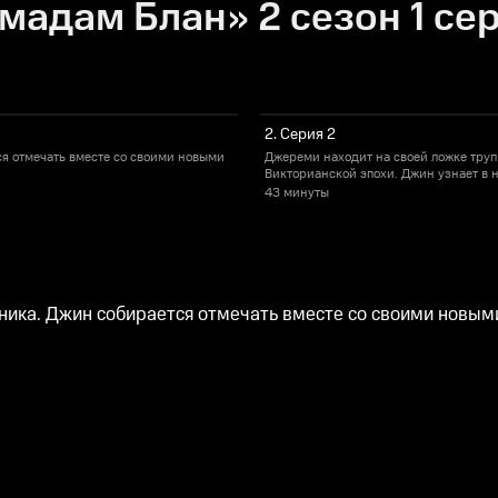
мадам Блан» 2 сезон 1 се
2. Серия 2
ся отмечать вместе со своими новыми
Джереми находит на своей ложке труп
Викторианской эпохи. Джин узнает в н
43 минуты
дника. Джин собирается отмечать вместе со своими новым