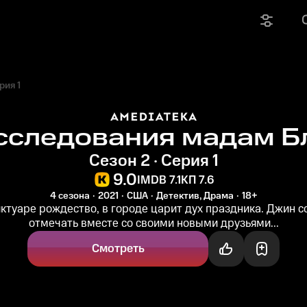
рия 1
сследования мадам Б
Сезон 2 · Серия 1
9.0
IMDB 7.1
КП 7.6
4 сезона
2021
США
Детектив, Драма
18+
иктуаре рождество, в городе царит дух праздника. Джин с
отмечать вместе со своими новыми друзьями...
Смотреть