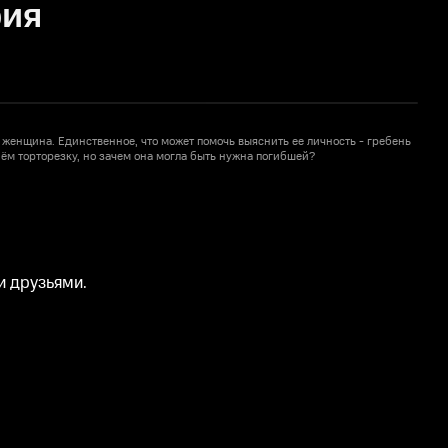
рия
 женщина. Единственное, что может помочь выяснить ее личность - гребень
Д
ём торторезку, но зачем она могла быть нужна погибшей?
и друзьями.